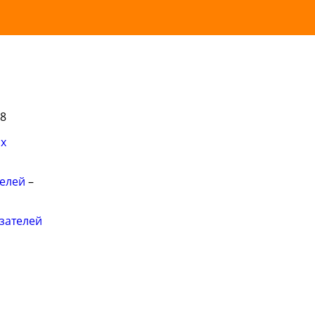
58
ых
телей
–
зателей