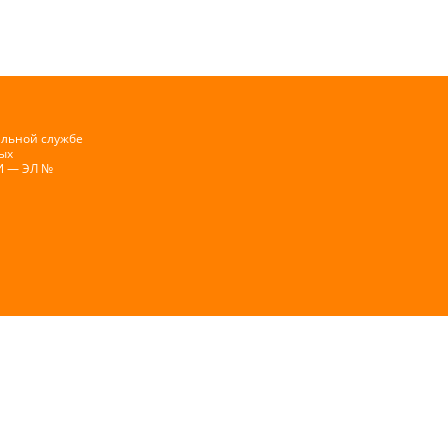
альной службе
ых
И — ЭЛ №