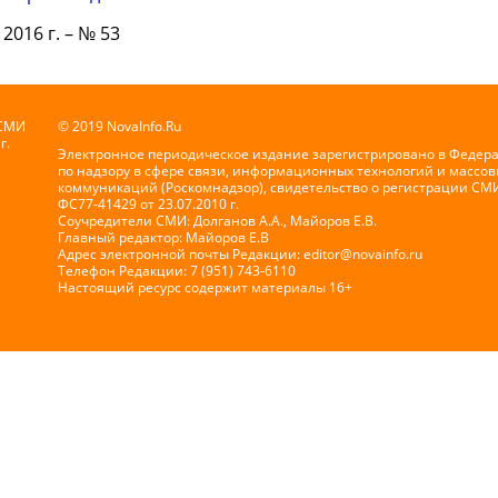
 2016 г. – № 53
 СМИ
© 2019 NovaInfo.Ru
г.
Электронное периодическое издание зарегистрировано в Федер
по надзору в сфере связи, информационных технологий и массов
коммуникаций (Роскомнадзор), свидетельство о регистрации СМ
ФС77-41429 от 23.07.2010 г.
Соучредители СМИ: Долганов А.А., Майоров Е.В.
Главный редактор: Майоров Е.В
Адрес электронной почты Редакции:
editor@novainfo.ru
Телефон Редакции: 7 (951) 743-6110
Настоящий ресурс содержит материалы 16+