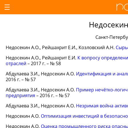
Недосекин
Санкт-Петербу
Недосекин А.О., Рейшахрит Е.И., Козловский А.Н.
Сырь
Недосекин А.О., Рейшахрит Е.И.
К вопросу определени
отраслей
– 2017 г. – № 58
Абдулаева З.И., Недосекин А.О.
Идентификация и анал
2016 г. – № 57
Абдулаева З.И., Недосекин А.О.
Пример нечётко-логич
предприятия
– 2016 г. – № 57
Абдулаева З.И., Недосекин А.О.
Незримая война актив
Недосекин А.О.
Оптимизация инвестиций в безопасно
Недосекин А.О.
Оценка промышленного риска опасны