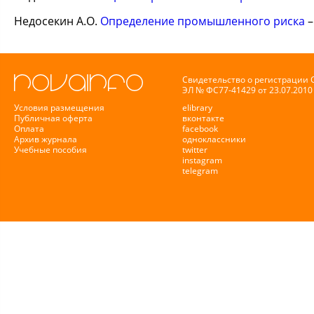
Недосекин А.О.
Определение промышленного риска
–
Свидетельство о регистрации
ЭЛ № ФС77-41429 от 23.07.2010 
Условия размещения
elibrary
Публичная оферта
вконтакте
Оплата
facebook
Архив журнала
одноклассники
Учебные пособия
twitter
instagram
telegram