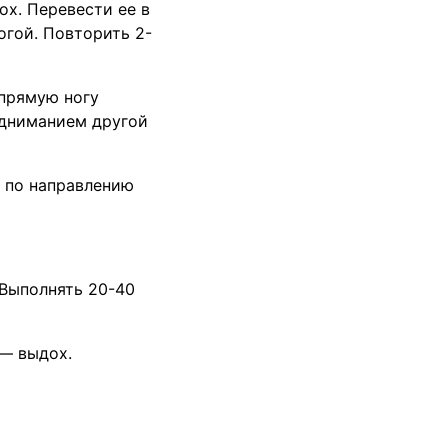
дох. Перевести ее в
огой. Повторить 2-
 прямую ногу
подниманием другой
з по направлению
 Выполнять 20-40
 — выдох.