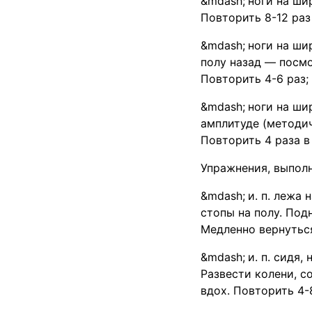
ноги на ши
Повторить 8-12 раз
ноги на ши
полу назад — посмо
Повторить 4-6 раз;
ноги на ши
амплитуде (методич
Повторить 4 раза в 
Упражнения, выполн
и. п. лежа 
стопы на полу. Под
Медленно вернуться
и. п. сидя
Развести колени, с
вдох. Повторить 4-8