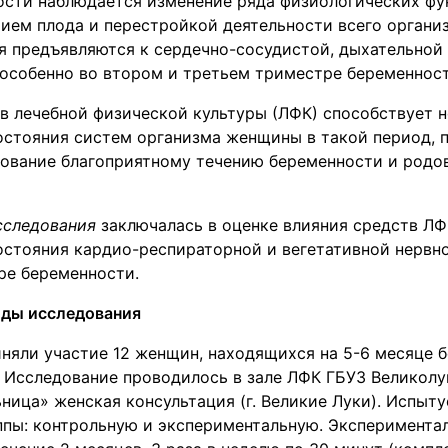
ости наблюдается изменение ряда физиологических фу
тием плода и перестройкой деятельности всего орган
я предъявляются к сердечно-сосудистой, дыхательной 
особенно во втором и третьем триместре беременности
в лечебной физической культуры (ЛФК) способствует 
остояния систем организма женщины в такой период, 
вование благоприятному течению беременности и родо
сследования
заключалась в оценке влияния средств ЛФ
остояния кардио-респираторной и вегетативной нервн
ре беременности.
оды исследования
няли участие 12 женщин, находящихся на 5-6 месяце б
. Исследование проводилось в зале ЛФК ГБУЗ Великолу
ица» женская консультация (г. Великие Луки). Испыт
ппы: контрольную и экспериментальную. Эксперимента