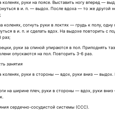
на коленях, руки на поясе. Выставить ногу вперед — вы
рнуться в и. п. — выдох. После вдоха — то же другой н
;
на коленях, согнуть руки в локтях — грудь к полу, одну
нуться в и. п. и сделать вдох. На выдохе повторить с 
 раз;
рецки, руки за спиной упираются в пол. Приподнять та
олени опускаются на пол. Повторить 3-6 раз.
ть занятия
 на коленях, руки в стороны — вдох, руки вниз — выдох.
 ноги на ширине плеч, руки в стороны — вдох, руки вниз
к.
яния сердечно-сосудистой системы (ССС).