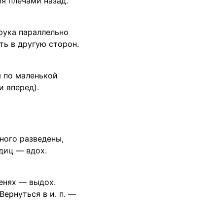
я плечами назад.
 рука параллельно
ть в другую сторон.
м по маленькой
и вперед).
много разведены,
диц — вдох.
ленях — выдох.
ернуться в и. п. —