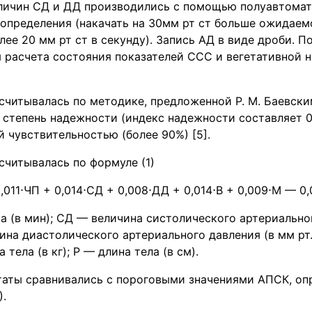
личин СД и ДД производились с помощью полуавтомат
определения (накачать на 30мм рт ст больше ожидаемо
лее 20 мм рт ст в секунду). Запись АД в виде дроби. 
я расчета состояния показателей ССС и вегетативной 
читывалась по методике, предложенной Р. М. Баевским
степень надежности (индекс надежности составляет 0
 чувствительностью (более 90%) [5].
читывалась по формуле (1)
,011⋅ЧП + 0,014⋅СД + 0,008⋅ДД + 0,014⋅В + 0,009⋅М — 0,
а (в мин); СД — величина систолического артериально
чина диастолического артериального давления (в мм рт.
 тела (в кг); Р — длина тела (в см).
таты сравнивались с пороговыми значениями АПСК, оп
).