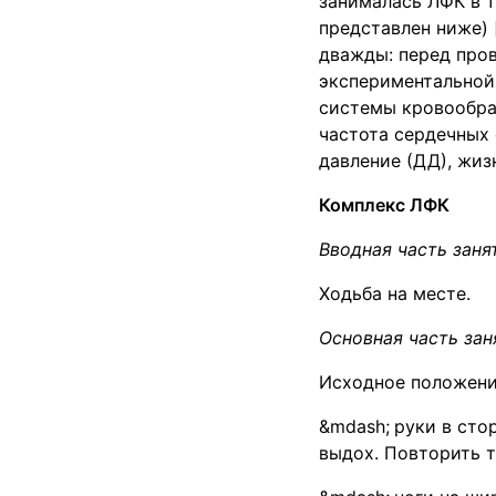
занималась ЛФК в т
представлен ниже) 
дважды: перед пров
экспериментальной 
системы кровообращ
частота сердечных 
давление (ДД), жиз
Комплекс ЛФК
Вводная часть заня
Ходьба на месте.
Основная часть зан
Исходное положение
руки в сто
выдох. Повторить т