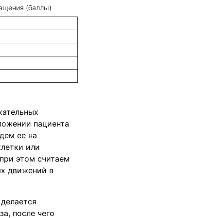
ащения (баллы)
хательных
оложении пациента
дем ее на
клетки или
при этом считаем
ых движений в
 делается
а, после чего