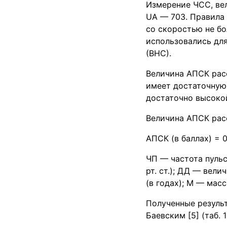
Измерение ЧСС, ве
UA — 703. Правила 
со скоростью не бо
использовались дл
(ВНС).
Величина АПСК расс
имеет достаточную 
достаточно высокой
Величина АПСК расс
АПСК (в баллах) = 0
ЧП — частота пульс
рт. ст.); ДД — вели
(в годах); М — масса
Полученные резуль
Баевским [5] (таб. 1