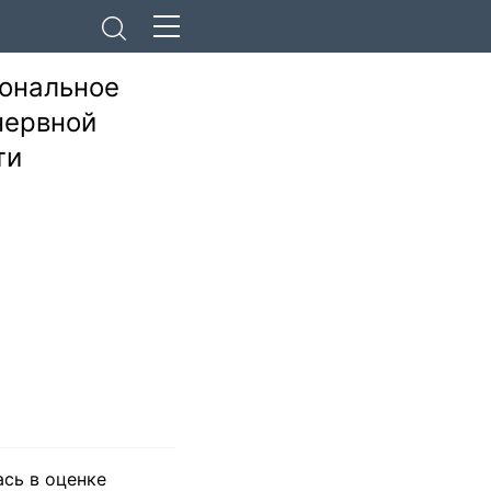
иональное
нервной
ти
ась в оценке