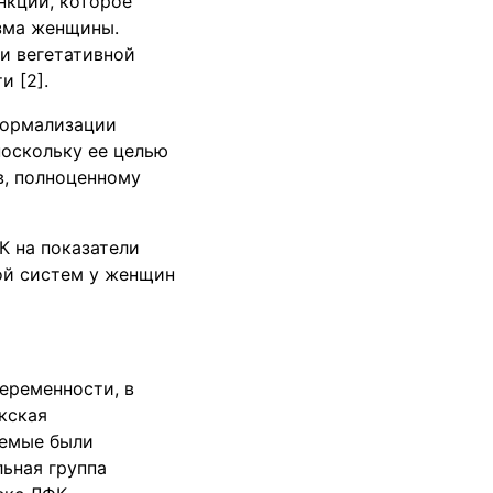
нкций, которое
изма женщины.
и вегетативной
 [2].
нормализации
поскольку ее целью
в, полноценному
К на показатели
ой систем у женщин
еременности, в
кская
уемые были
льная группа