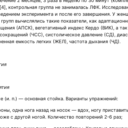
ечение 2 месяцев, 3 раза в неделю по 30 минут (комп
[4], контрольная группа не занималась ЛФК. Исследов
едением эксперимента и после его завершения. У жен
групп вычислялись такие показатели, как адаптационн
ения (АПСК), вегетативный индекс Кердо (ВИК), а та
сокращений (ЧСС), систолическое давление (СД), диа
ненная емкость легких (ЖЕЛ), частота дыхания (ЧД).
тия
ятия
 (и. п.) — основная стойка. Варианты упражнений:
роны, одна нога назад на носок — вдох, ногу приставит
оже с другой ногой. Количество повторений 2-6 раз;