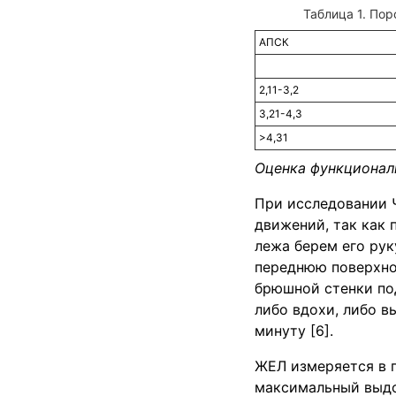
Пор
АПСК
2,11-3,2
3,21-4,3
>4,31
Оценка функционал
При исследовании 
движений, так как 
лежа берем его рук
переднюю поверхнос
брюшной стенки по
либо вдохи, либо в
минуту [6].
ЖЕЛ измеряется в 
максимальный выдох