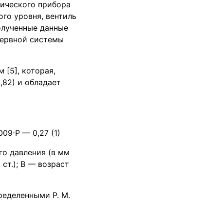
ического прибора
го уровня, вентиль
Полученные данные
нервной системы
 [5], которая,
,82) и обладает
009⋅Р — 0,27 (1)
го давления (в мм
 ст.); В — возраст
ределенными Р. М.