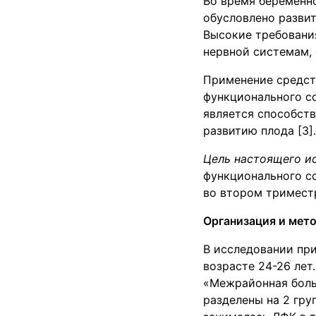
Во время беременн
обусловлено разви
Высокие требовани
нервной системам, 
Применение средст
функционального с
является способст
развитию плода [3].
Цель настоящего и
функционального с
во втором тримест
Организация и мет
В исследовании при
возрасте 24-26 лет
«Межрайонная больн
разделены на 2 гру