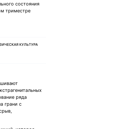
льного состояния
ом триместре
ЗИЧЕСКАЯ КУЛЬТУРА
ашивают
экстрагенитальных
ование ряда
а грани с
срыв,