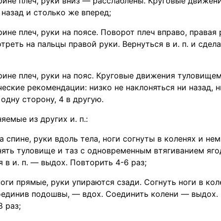
рине плеч, руки вниз — расслаблены. Круговые движени
 назад и столько же вперед;
рине плеч, руки на поясе. Поворот плеч вправо, правая
треть на пальцы правой руки. Вернуться в и. п. и сдела
рине плеч, руки на пояс. Круговые движения туловище
еские рекомендации: низко не наклоняться ни назад, н
одну сторону, 4 в другую.
яемые из других и. п.:
на спине, руки вдоль тела, ноги согнуты в коленях и не
нять туловище и таз с одновременным втягиванием яго
 в и. п. — выдох. Повторить 4-6 раз;
, ноги прямые, руки упираются сзади. Согнуть ноги в ко
оединив подошвы, — вдох. Соединить колени — выдох. В
 раз;