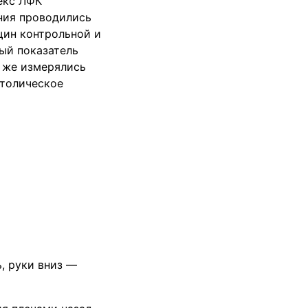
лекс ЛФК
ания проводились
щин контрольной и
ый показатель
к же измерялись
столическое
ь, руки вниз —