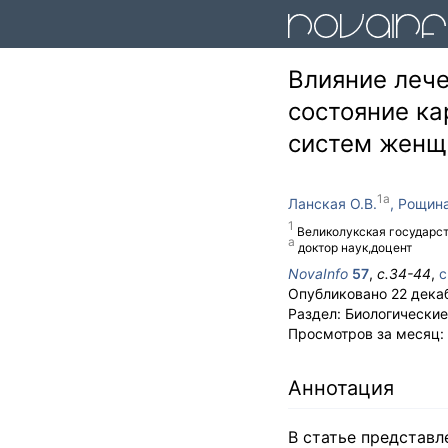
Влияние лече
состояние ка
систем женщ
Ланская О.В.
Рощина
Великолукская государст
доктор наук,доцент
NovaInfo
57
,
с.
34-44
,
с
Опубликовано
22 дека
Раздел:
Биологические
Просмотров за месяц:
Аннотация
В статье представл