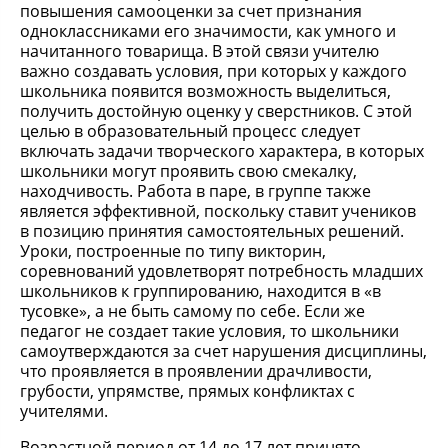
повышения самооценки за счет признания
одноклассниками его значимости, как умного и
начитанного товарища. В этой связи учителю
важно создавать условия, при которых у каждого
школьника появится возможность выделиться,
получить достойную оценку у сверстников. С этой
целью в образовательный процесс следует
включать задачи творческого характера, в которых
школьники могут проявить свою смекалку,
находчивость. Работа в паре, в группе также
является эффективной, поскольку ставит учеников
в позицию принятия самостоятельных решений.
Уроки, построенные по типу викторин,
соревнований удовлетворят потребность младших
школьников к группированию, находится в «в
тусовке», а не быть самому по себе. Если же
педагог не создает такие условия, то школьники
самоутверждаются за счет нарушения дисциплины,
что проявляется в проявлении драчливости,
грубости, упрямстве, прямых конфликтах с
учителями.
Возрастной период от 14 до 17 лет принято