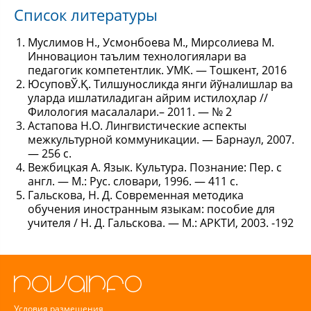
Список литературы
Муслимов Н., Усмонбоева М., Мирсолиева М.
Инновацион таълим технологиялари ва
педагогик компетентлик. УМК. — Тошкент, 2016
ЮсуповЎ.Қ. Тилшуносликда янги йўналишлар ва
уларда ишлатиладиган айрим истилоҳлар //
Филология масалалари.– 2011. — № 2
Астапова Н.О. Лингвистические аспекты
межкультурной коммуникации. — Барнаул, 2007.
— 256 с.
Вежбицкая А. Язык. Культура. Познание: Пер. с
англ. — М.: Рус. словари, 1996. — 411 с.
Гальскова, Н. Д. Современная методика
обучения иностранным языкам: пособие для
учителя / Н. Д. Гальскова. — М.: АРКТИ, 2003. -192
Условия размещения