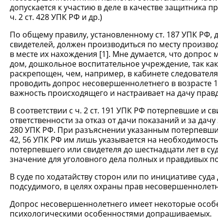
допускается к участию в деле в качестве защитника пр
ч. 2 ст. 428 УПК РФ и др.)
По общему правилу, установленному ст. 187 УПК РФ, 
свидетелей, должен производиться по месту производ
в месте их нахождения [1]. Мне думается, что допро
дом, дошкольное воспитательное учреждение, так как
раскрепощен, чем, например, в кабинете следователя,
проводить допрос несовершеннолетнего в возрасте 1
важность происходящего и настраивает на дачу прав
В соответствии с ч. 2 ст. 191 УПК РФ потерпевшие и 
ответственности за отказ от дачи показаний и за дачу
280 УПК РФ. При разъяснении указанным потерпевшим
42, 56 УПК РФ им лишь указывается на необходимост
потерпевшего или свидетеля до шестнадцати лет в с
значение для уголовного дела полных и правдивых п
В суде по ходатайству сторон или по инициативе суд
подсудимого, в целях охраны прав несовершеннолетн
Допрос несовершеннолетнего имеет некоторые особе
психологическими особенностями допрашиваемых.