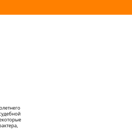
олетнего
 судебной
некоторые
рактера,