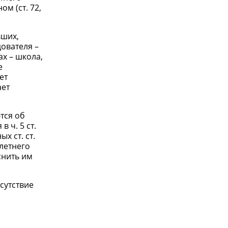
м (ст. 72,
вших,
ователя –
х – школа,
е
ет
ает
тся об
 ч. 5 ст.
х ст. ст.
летнего
снить им
сутствие