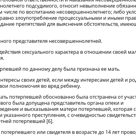
олетнего подсудимого, относит невыполнение обязанн
ом числе по воспитанию несовершеннолетнего; либо укл
 а равно злоупотребление процессуальными и иными пра
здание препятствий для выяснения обстоятельств, имею
онного представителя несовершеннолетней.
 действия сексуального характера в отношении своей ма
я.
певшей по данному делу была признана ее мать.
интересы своих детей, если между интересами детей и р
вои полномочия во вред ребенку.
мать потерпевшей обоснованно была отстранена от участ
кового была допущена представитель органа опеки и
ведение и высказывания матери потерпевшей, которая с
ии указанного преступления, с очевидностью свидетельс
тней потерпевшей [6].
рос потерпевшего или свидетеля в возрасте до 14 лет прово