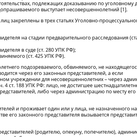
оятельствах, подлежащих доказыванию по уголовному д
 допрашиваемого выступает несовершеннолетний [1].
иц закреплены в трех статьях Уголовно-процессуально
детеля на стадии предварительного расследования (ст
етеля в суде (ст. 280 УПК РФ);
няемого (ст. 425 УПК РФ).
нолетнего подозреваемого, обвиняемого, не находящегос
водится через его законных представителей, а если
ном учреждении для несовершеннолетних – через адм
. 4 ст. 188 УПК РФ: лицо, не достигшее шестнадцатилетн
представителей, либо через администрацию по месту его
телей и проживает один или у лица, не назначенного 
стве его законного представителя вызывается представи
редставителей (родителю, опекуну, попечителю), админ