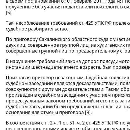
в своем постановлении от 01 февраля 2011 года №1 п
полученные без участия педагога или психологи, в си
[5].
Так, несоблюдение требований ст. 425 УПК РФ повлек
судебное разбирательство.
По приговору Сахалинского областного суда с участие
двух лиц, совершенное группой лиц, из хулиганских п
совершенные группой лиц по предварительному сгов
В нарушение требований закона допрос подсудимого 
инстанции шестнадцатилетнего возраста, был проведе
Признавая приговор незаконным, Судебная коллегия 
судебном заседании являются доказательствами, по
совокупности с другими доказательствами. Таким об
произведен в судебном заседании с участием присяж
процессуальным законом требований, и его показани
судебном заседании были представлены коллегии при
основания для отмены приговора [9].
В соответствии с п. 2 ч. 1 ст. 51, ч. 2 ст. 425 УПК РФ
несовершеннолетними является обязательным участи