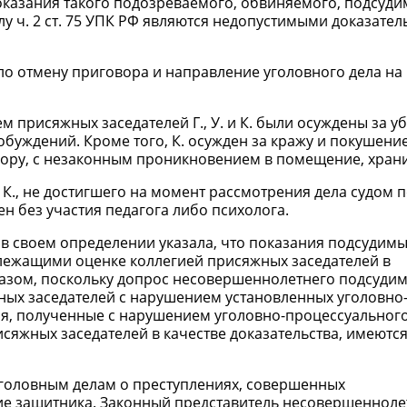
оказания такого подозреваемого, обвиняемого, подсуди
лу ч. 2 ст. 75 УПК РФ являются недопустимыми доказате
ло отмену приговора и направление уголовного дела на
м присяжных заседателей Г., У. и К. были осуждены за у
обуждений. Кроме того, К. осужден за кражу и покушение
ору, с незаконным проникновением в помещение, хран
К., не достигшего на момент рассмотрения дела судом 
н без участия педагога либо психолога.
в своем определении указала, что показания подсудимы
длежащими оценке коллегией присяжных заседателей в
разом, поскольку допрос несовершеннолетнего подсудим
ных заседателей с нарушением установленных уголовно
я, полученные с нарушением уголовно-процессуального 
сяжных заседателей в качестве доказательства, имеютс
 по уголовным делам о преступлениях, совершенных
е защитника. Законный представитель несовершенноле