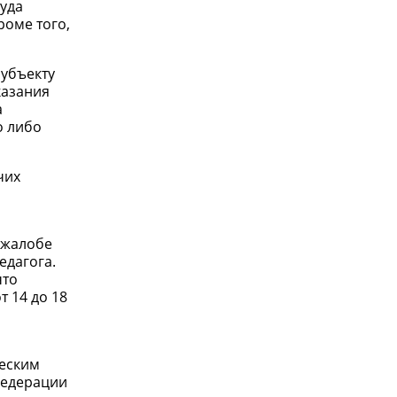
суда
роме того,
субъекту
казания
а
о либо
чих
 жалобе
едагога.
что
т 14 до 18
ческим
Федерации