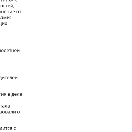
остей,
онение от
вами;
щих
лолетней
одителей
ия в деле
тала
твовали о
дится с