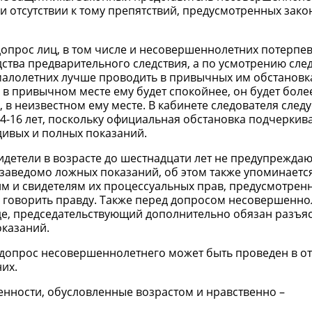
и отсутствии к тому препятствий, предусмотренных законо
допрос лиц, в том числе и несовершеннолетних потерпе
ства предварительного следствия, а по усмотрению след
с малолетних лучше проводить в привычных им обстановка
 в привычном месте ему будет спокойнее, он будет боле
 в неизвестном ему месте. В кабинете следователя следу
4-16 лет, поскольку официальная обстановка подчеркив
дивых и полных показаний.
свидетели в возрасте до шестнадцати лет не предупреждаю
 заведомо ложных показаний, об этом также упоминается в
 и свидетелям их процессуальных прав, предусмотренны
ь говорить правду. Также перед допросом несовершенно
уде, председательствующий дополнительно обязан разъя
оказаний.
а допрос несовершеннолетнего может быть проведен в от
их.
нности, обусловленные возрастом и нравственно –