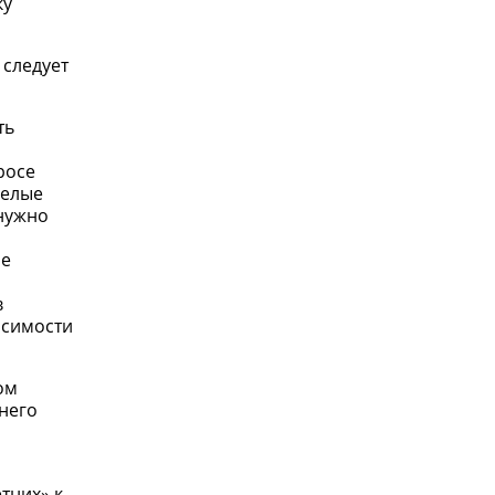
ку
 следует
ть
росе
желые
 нужно
ие
в
исимости
ом
него
тних» к