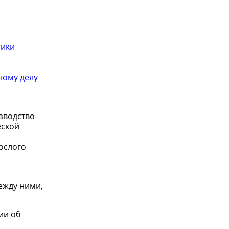
тики
ному делу
зводство
еской
ослого
ежду ними,
ии об