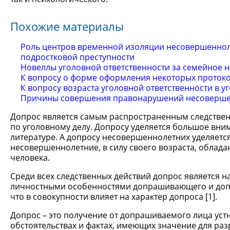
Похожие материалы
Роль центров временной изоляции несовершеннол
подростковой преступности
Новеллы уголовной ответственности за семейное 
К вопросу о форме оформления некоторых протокол
К вопросу возраста уголовной ответственности в 
Причины совершения правонарушений несоверш
Допрос является самым распространенным следствен
по уголовному делу. Допросу уделяется большое вн
литературе. А допросу несовершеннолетних уделяется
несовершеннолетние, в силу своего возраста, облад
человека.
Среди всех следственных действий допрос является 
личностными особенностями допрашивающего и допр
что в совокупности влияет на характер допроса [1].
Допрос – это получение от допрашиваемого лица устн
обстоятельствах и фактах, имеющих значение для разр