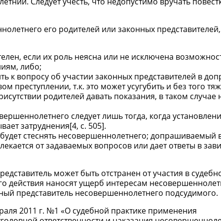
тний. Следует учесть, что недопустимо вручать повест
олетнего его родителей или законных представителей,
телен, если их роль неясна или не исключена возможнос
иям, либо;
ть к вопросу об участии законных представителей в доп
 преступлении, т.к. это может усугубить и без того тя
исутствии родителей давать показания, в таком случае
вершеннолетнего следует лишь тогда, когда установлен
ет затруднения[4, с. 505].
ие будет стеснять несовершеннолетнего; допрашиваемый 
лекается от задаваемых вопросов или дает ответы в зав
едставитель может быть отстранен от участия в судебн
 его действия наносят ущерб интересам несовершеннолет
онный представитель несовершеннолетнего подсудимого.
раля 2011 г. №1 «О судебной практике применения
головной ответственности и наказания несовершенноле