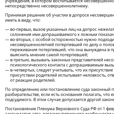
учреждения, в котором воспитывается несовершенноле
непосредственно несовершеннолетнему.
Принимая решение об участии в допросе несовершенн
иметь в виду, что:
во-первых, вызов указанных лиц на допрос нежела
склонения ими допрашиваемого к ложным показан
во-вторых, с особой осторожностью нужно подходи
несовершеннолетней потерпевшей по делу о половом
переживания потерпевшей, что она вынуждена в пр
выяснить мнение самой потерпевшей;
в-третьих, вызывать законных представителей несо
психологического контакта с допрашиваемым вызыва
в-четвертых, следует учитывать, что их присутств
присутствии родителей испытывает неловкость, отв
от реакции родителей.
По определению или постановлению суда законный пр
разбирательстве, если есть основания полагать, что
подсудимого. В этом случае допускается другой зак
Постановление Пленума Верховного Суда РФ от 1 фев
законодательства, регламентирующего особенности у