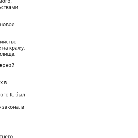
мого,
льствами
 новое
бийство
 на кражу,
илище.
первой
х в
ого К. был
-
закона, в
я
тнего