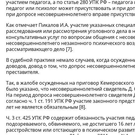
участием педагога, а по статье 280 УПК РФ – педагога
педагог или психолог может присутствовать и при доп
при допросе несовершеннолетнего вправе присутство
Как отмечает Пикалов И.А. участие указанных специ
расследования или рассмотрения уголовного дела в 
консультативных услуг по вопросам общения с несо
несовершеннолетнего незаконного психического воз
рассматривающего дело [7].
В судебной практике немало случаев, когда осужденн
доводов, довод о том, что допрос несовершеннолетне
преставителя.
Так, в жалобе осужденных на приговор Кемеровского
было указано, что несовершеннолетний свидетель Д. 
На период допроса несовершеннолетнего свидетеля Д. 
согласно ч. 1 ст. 191 УПК РФ участие законного пред
лет не является обязательным [8].
Ч. 3 ст. 425 УПК РФ содержит обязанность участия п
подозреваемого, обвиняемого, не достигшего 16 лет 
расстройством или отстающего в психическом развит