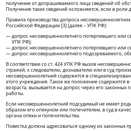
получение от допрашиваемого лица сведений об обст
Получение таких сведений осложняется, если в роли
Правила производства допроса несовершеннолетних л
Российской Федерации [3] (далее – УПК РФ):
допрос несовершеннолетнего потерпевшего или сви
УПК РФ);
допрос несовершеннолетнего потерпевшего или свид
допрос несовершеннолетнего подозреваемого, обви
В соответствии со ст. 424 УПК РФ вызов несовершен
стражей, к следователю, дознавателю или в суд произ
несовершеннолетний содержится в специализирован
этого учреждения. Такое же положение содержится в ч
возраста, вызывается на допрос через его законных 
работы.
Если несовершеннолетний подсудимый не имеет роди
образом его опекуном или попечителем, в суд в каче
органа опеки и попечительства.
Повестка должна адресоваться одному из законных п