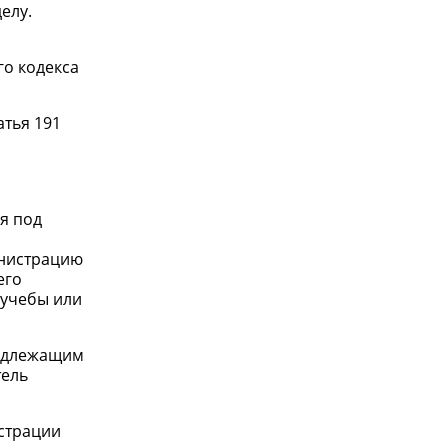
елу.
го кодекса
атья 191
я под
инистрацию
его
 учебы или
надлежащим
тель
истрации