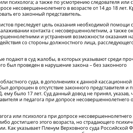
 или психолога; а также по усмотрению следователя или 
росе несовершеннолетнего в возрасте от 14 до 18 лет. К
вать его законный представитель.
алистов преследует цель оказания необходимой помощи 
налаживании контакта с несовершеннолетним, а также о
вершеннолетними и устранения возможности оказания н
действия со стороны должностного лица, расследующег
ые подают в суд жалобы, в которых указывают среди про
го был проведен в нарушение закона – без законного
 областного суда, в дополнениях к данной кассационной
был допрошен в отсутствие законного представителя и п
ему было 17 лет. Суд данный довод не принял, указав, 
ставителя и педагога при допросе несовершеннолетнего о
едагога или психолога при допросе несовершеннолетнего
либо достигшего этого возраста, но страдающего психи
ии. Как указывает Пленум Верховного суда Российской 