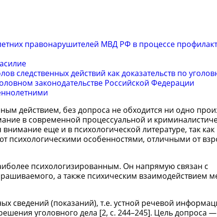
етних правонарушителей МВД РФ в процессе профилак
насилие
ов следственных действий как доказательств по уголов
уголовном законодательстве Российской Федерации
еннолетними
ным действием, без допроса не обходится ни одно прои
имание в современной процессуальной и криминалистич
 внимание еще и в психологической литературе, так как
ают психологическими особенностями, отличными от взр
наиболее психологизированным. Он напрямую связан с
ашиваемого, а также психическим взаимодействием м
ых сведений (показаний), т.е. устной речевой информац
ешения уголовного дела [2, с. 244–245]. Цель допроса —