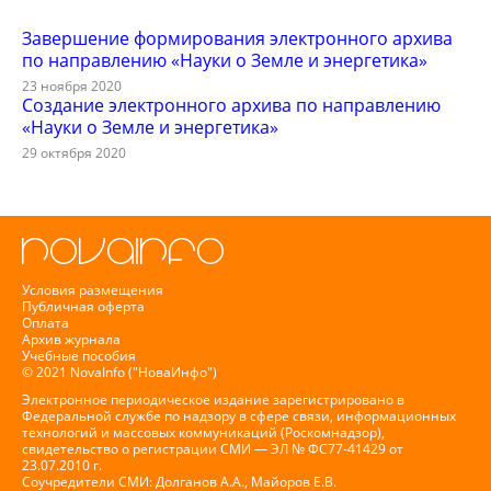
Завершение формирования электронного архива
по направлению «Науки о Земле и энергетика»
23 ноября 2020
Создание электронного архива по направлению
«Науки о Земле и энергетика»
29 октября 2020
Условия размещения
Публичная оферта
Оплата
Архив журнала
Учебные пособия
© 2021 NovaInfo ("НоваИнфо")
Электронное периодическое издание зарегистрировано в
Федеральной службе по надзору в сфере связи, информационных
технологий и массовых коммуникаций (Роскомнадзор),
свидетельство о регистрации СМИ — ЭЛ № ФС77-41429 от
23.07.2010 г.
Соучредители СМИ: Долганов А.А., Майоров Е.В.