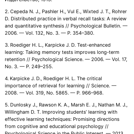
Cepeda N. J., Pashler H., Vul E., Wixted J. T., Rohrer
D. Distributed practice in verbal recall tasks: A review
and quantitative synthesis // Psychological Bulletin. —
2006. — Vol. 132, No. 3. — P. 354–380.
Roediger H. L., Karpicke J. D. Test-enhanced
learning: Taking memory tests improves long-term
retention // Psychological Science. — 2006. — Vol. 17,
No. 3. — P. 249–255.
Karpicke J. D., Roediger H. L. The critical
importance of retrieval for learning // Science. —
2008. — Vol. 319, No. 5865. — P. 966–968.
Dunlosky J., Rawson K. A., Marsh E. J., Nathan M. J.,
Willingham D. T. Improving students’ learning with
effective learning techniques: Promising directions
from cognitive and educational psychology //
Psychological Science in the Public Interest. — 2013.