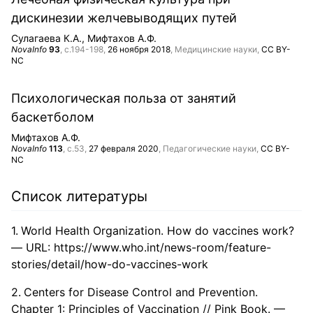
дискинезии желчевыводящих путей
Сулагаева К.А.
Мифтахов А.Ф.
NovaInfo
93
, с.194-198,
26 ноября 2018
, Медицинские науки,
CC BY-
NC
Психологическая польза от занятий
баскетболом
Мифтахов А.Ф.
NovaInfo
113
, с.53,
27 февраля 2020
, Педагогические науки,
CC BY-
NC
Список литературы
World Health Organization. How do vaccines work?
— URL:
https://www.who.int/news-room/feature-
stories/detail/how-do-vaccines-work
Centers for Disease Control and Prevention.
Chapter 1: Principles of Vaccination // Pink Book. —