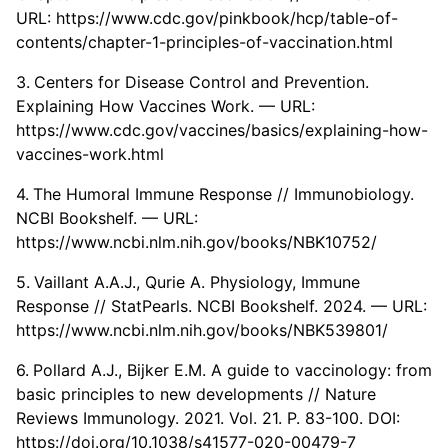
URL:
https://www.cdc.gov/pinkbook/hcp/table-of-
contents/chapter-1-principles-of-vaccination.html
Centers for Disease Control and Prevention.
Explaining How Vaccines Work. — URL:
https://www.cdc.gov/vaccines/basics/explaining-how-
vaccines-work.html
The Humoral Immune Response // Immunobiology.
NCBI Bookshelf. — URL:
https://www.ncbi.nlm.nih.gov/books/NBK10752/
Vaillant A.A.J., Qurie A. Physiology, Immune
Response // StatPearls. NCBI Bookshelf. 2024. — URL:
https://www.ncbi.nlm.nih.gov/books/NBK539801/
Pollard A.J., Bijker E.M. A guide to vaccinology: from
basic principles to new developments // Nature
Reviews Immunology. 2021. Vol. 21. P. 83-100. DOI:
https://doi.org/10.1038/s41577-020-00479-7