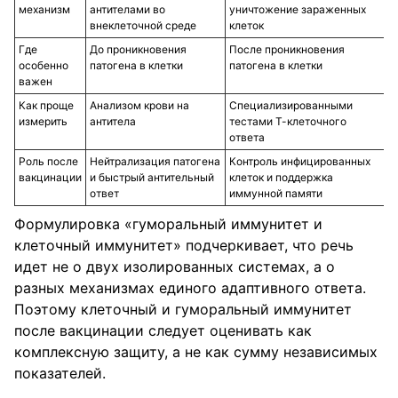
механизм
антителами во
уничтожение зараженных
внеклеточной среде
клеток
Где
До проникновения
После проникновения
особенно
патогена в клетки
патогена в клетки
важен
Как проще
Анализом крови на
Специализированными
измерить
антитела
тестами Т-клеточного
ответа
Роль после
Нейтрализация патогена
Контроль инфицированных
вакцинации
и быстрый антительный
клеток и поддержка
ответ
иммунной памяти
Формулировка «гуморальный иммунитет и
клеточный иммунитет» подчеркивает, что речь
идет не о двух изолированных системах, а о
разных механизмах единого адаптивного ответа.
Поэтому клеточный и гуморальный иммунитет
после вакцинации следует оценивать как
комплексную защиту, а не как сумму независимых
показателей.