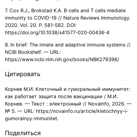
Cox R.J., Brokstad K.A. B cells and T cells mediate
immunity to COVID-19 // Nature Reviews Immunology.
2020. Vol. 20. P. 581-582. DOI:
https://doi.org/10.1038/s41577-020-00436-4
In brief: The innate and adaptive immune systems //
NCBI Bookshelf. — URL:
https://www.ncbi.nlm.nih.gov/books/NBK279396/
Цитировать
Корнев М.И. Клеточный и гуморальный иммунитет:
как работает защита после вакцинации / М.И.
Корнев. — Текст : электронный // NovaInfo, 2026. —
№ 5. — URL: https://novainfo.ru/article/kletochnyy-i-
gumoralnyy-immunitet.
Поделиться