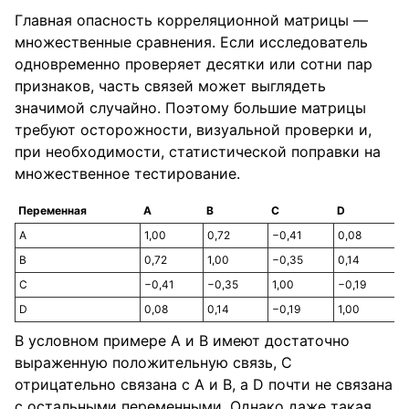
Главная опасность корреляционной матрицы —
множественные сравнения. Если исследователь
одновременно проверяет десятки или сотни пар
признаков, часть связей может выглядеть
значимой случайно. Поэтому большие матрицы
требуют осторожности, визуальной проверки и,
при необходимости, статистической поправки на
множественное тестирование.
Переменная
A
B
C
D
A
1,00
0,72
−0,41
0,08
B
0,72
1,00
−0,35
0,14
C
−0,41
−0,35
1,00
−0,19
D
0,08
0,14
−0,19
1,00
В условном примере A и B имеют достаточно
выраженную положительную связь, C
отрицательно связана с A и B, а D почти не связана
с остальными переменными. Однако даже такая