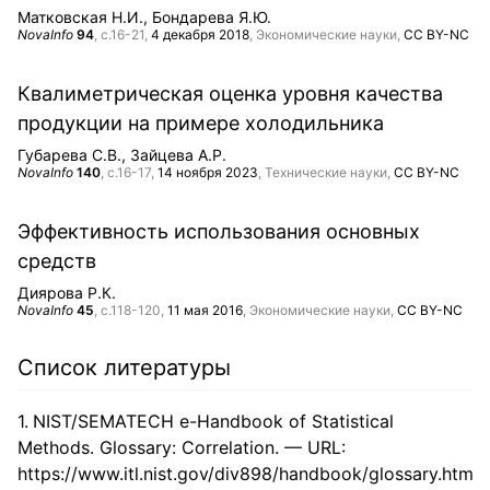
Матковская Н.И.
Бондарева Я.Ю.
NovaInfo
94
, с.16-21,
4 декабря 2018
, Экономические науки,
CC BY-NC
Квалиметрическая оценка уровня качества
продукции на примере холодильника
Губарева С.В.
Зайцева А.Р.
NovaInfo
140
, с.16-17,
14 ноября 2023
, Технические науки,
CC BY-NC
Эффективность использования основных
средств
Диярова Р.К.
NovaInfo
45
, с.118-120,
11 мая 2016
, Экономические науки,
CC BY-NC
Список литературы
NIST/SEMATECH e-Handbook of Statistical
Methods. Glossary: Correlation. — URL:
https://www.itl.nist.gov/div898/handbook/glossary.htm