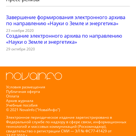
Завершение формирования электронного архива
по направлению «Науки о Земле и энергетика»
23 ноября 2020
Создание электронного архива по направлению
«Науки о Земле и энергетика»
29 октября 2020
Условия размещения
Публичная оферта
Оплата
Архив журнала
Учебные пособия
© 2021 NovaInfo ("НоваИнфо")
Электронное периодическое издание зарегистрировано в
Федеральной службе по надзору в сфере связи, информационных
технологий и массовых коммуникаций (Роскомнадзор),
свидетельство о регистрации СМИ — ЭЛ № ФС77-41429 от
23.07.2010 г.