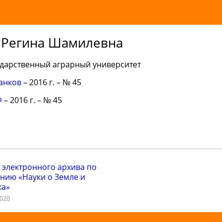
 Регина Шамилевна
дарственный аграрный университет
анков
– 2016 г. – № 45
Ф
– 2016 г. – № 45
 электронного архива по
нию «Науки о Земле и
ка»
2020