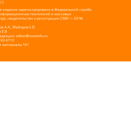
")
е издание зарегистрировано в Федеральной службе
 информационных технологий и массовых
ор), свидетельство о регистрации СМИ — ЭЛ №
 А.А., Майоров Е.В.
 Е.В
Редакции:
editor@novainfo.ru
743-6110
т материалы 16+