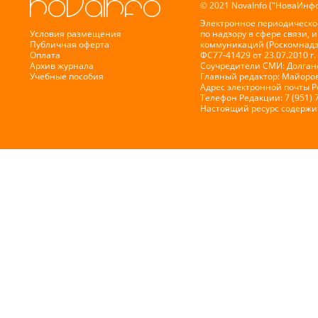
© 2021 NovaInfo ("НоваИнфо
Электронное периодическо
Условия размещения
по надзору в сфере связи,
Публичная оферта
коммуникаций (Роскомнадз
Оплата
ФС77-41429 от 23.07.2010 г.
Архив журнала
Соучредители СМИ: Долганов
Учебные пособия
Главный редактор: Майоров
Адрес электронной почты 
Телефон Редакции: 7 (951) 
Настоящий ресурс содержи