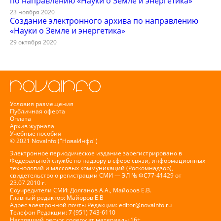
по направлению «Науки о Земле и энергетика»
23 ноября 2020
Создание электронного архива по направлению
«Науки о Земле и энергетика»
29 октября 2020
Условия размещения
Публичная оферта
Оплата
Архив журнала
Учебные пособия
© 2021 NovaInfo ("НоваИнфо")
Электронное периодическое издание зарегистрировано в
Федеральной службе по надзору в сфере связи, информационных
технологий и массовых коммуникаций (Роскомнадзор),
свидетельство о регистрации СМИ — ЭЛ № ФС77-41429 от
23.07.2010 г.
Соучредители СМИ: Долганов А.А., Майоров Е.В.
Главный редактор: Майоров Е.В
Адрес электронной почты Редакции:
editor@novainfo.ru
Телефон Редакции: 7 (951) 743-6110
Настоящий ресурс содержит материалы 16+