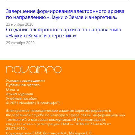
Завершение формирования электронного архива
по направлению «Науки о Земле и энергетика»
23 ноября 2020
Создание электронного архива по направлению
«Науки о Земле и энергетика»
29 октября 2020
Условия размещения
Публичная оферта
Оплата
Архив журнала
Учебные пособия
© 2021 NovaInfo ("НоваИнфо")
Электронное периодическое издание зарегистрировано в
Федеральной службе по надзору в сфере связи, информационных
технологий и массовых коммуникаций (Роскомнадзор),
свидетельство о регистрации СМИ — ЭЛ № ФС77-41429 от
23.07.2010 г.
Соучредители СМИ: Долганов А.А., Майоров Е.В.