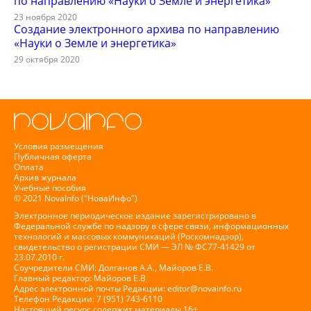
по направлению «Науки о Земле и энергетика»
23 ноября 2020
Создание электронного архива по направлению
«Науки о Земле и энергетика»
29 октября 2020
Условия размещения
Публичная оферта
Оплата
Архив журнала
Учебные пособия
© 2021 NovaInfo ("НоваИнфо")
Электронное периодическое издание зарегистрировано в
Федеральной службе по надзору в сфере связи, информационных
технологий и массовых коммуникаций (Роскомнадзор),
свидетельство о регистрации СМИ — ЭЛ № ФС77-41429 от
23.07.2010 г.
Соучредители СМИ: Долганов А.А., Майоров Е.В.
Главный редактор: Майоров Е.В
Адрес электронной почты Редакции:
editor@novainfo.ru
Телефон Редакции: 7 (951) 743-6110
Настоящий ресурс содержит материалы 16+