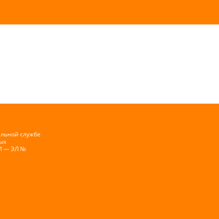
альной службе
ых
И — ЭЛ №