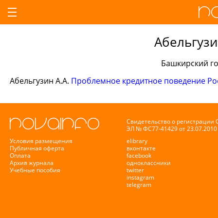
Абельгузи
Башкирский го
Абельгузин А.А.
Проблемное кредитное поведение Рос
Свидетельство о регистрации
ЭЛ № ФС77-41429 от 23.07.2010 
Условия размещения
elibrary
Публичная оферта
вконтакте
Оплата
facebook
Архив журнала
одноклассники
Учебные пособия
twitter
instagram
telegram