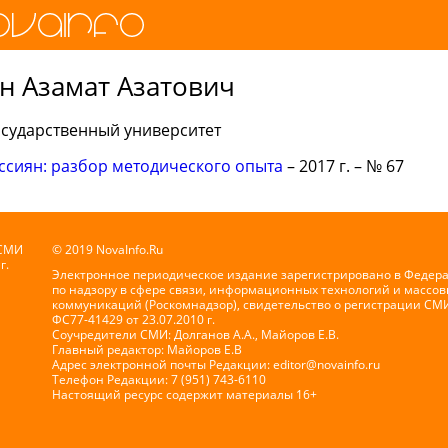
н Азамат Азатович
сударственный университет
сиян: разбор методического опыта
– 2017 г. – № 67
 СМИ
© 2019 NovaInfo.Ru
г.
Электронное периодическое издание зарегистрировано в Федер
по надзору в сфере связи, информационных технологий и массов
коммуникаций (Роскомнадзор), свидетельство о регистрации СМ
ФС77-41429 от 23.07.2010 г.
Соучредители СМИ: Долганов А.А., Майоров Е.В.
Главный редактор: Майоров Е.В
Адрес электронной почты Редакции:
editor@novainfo.ru
Телефон Редакции: 7 (951) 743-6110
Настоящий ресурс содержит материалы 16+