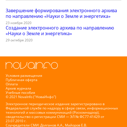
Завершение формирования электронного архива
по направлению «Науки о Земле и энергетика»
23 ноября 2020
Создание электронного архива по направлению
«Науки о Земле и энергетика»
29 октября 2020
Условия размещения
Публичная оферта
Оплата
Архив журнала
Учебные пособия
© 2021 NovaInfo ("НоваИнфо")
Электронное периодическое издание зарегистрировано в
Федеральной службе по надзору в сфере связи, информационных
технологий и массовых коммуникаций (Роскомнадзор),
свидетельство о регистрации СМИ — ЭЛ № ФС77-41429 от
23.07.2010 г.
Соучредители СМИ: Долганов А.А., Майоров Е.В.