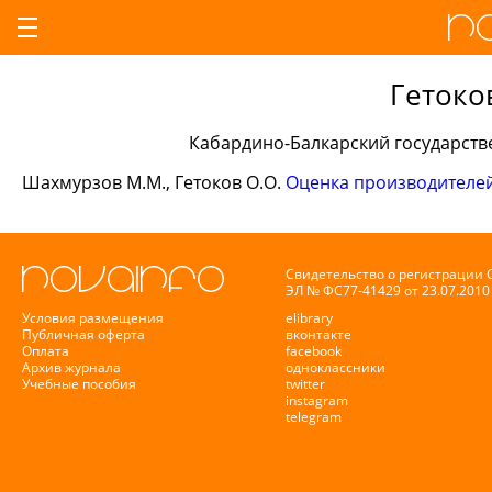
Гетоко
Кабардино-Балкарский государств
Шахмурзов М.М., Гетоков О.О.
Оценка производителей
Свидетельство о регистрации
ЭЛ № ФС77-41429 от 23.07.2010 
Условия размещения
elibrary
Публичная оферта
вконтакте
Оплата
facebook
Архив журнала
одноклассники
Учебные пособия
twitter
instagram
telegram