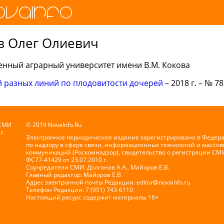
в Олег Олиевич
енный аграрный университет имени В.М. Кокова
 разных линий по плодовитости дочерей
– 2018 г. – № 78
 СМИ
© 2019 NovaInfo.Ru
г.
Электронное периодическое издание зарегистрировано в Федер
по надзору в сфере связи, информационных технологий и массов
коммуникаций (Роскомнадзор), свидетельство о регистрации СМ
ФС77-41429 от 23.07.2010 г.
Соучредители СМИ: Долганов А.А., Майоров Е.В.
Главный редактор: Майоров Е.В
Адрес электронной почты Редакции:
editor@novainfo.ru
Телефон Редакции: 7 (951) 743-6110
Настоящий ресурс содержит материалы 16+