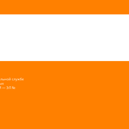
альной службе
ых
И — ЭЛ №