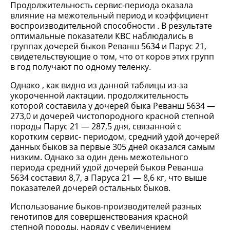
Продолжительность сервис-периода оказала
влияние на межотельный период и коэффициент
воспроизводительной способности . В результате
оптимальные показатели КВС наблюдались в
группах дочерей быков Реванш 5634 и Парус 21,
свидетельствующие о том, что от коров этих групп
в год получают по одному теленку.
Однако , как видно из данной таблицы из-за
укороченной лактации. продолжительность
которой составила у дочерей быка Реванш 5634 —
273,0 и дочерей чистопородного красной степной
породы Парус 21 — 287,5 дня, связанной с
коротким сервис- периодом, средний удой дочерей
данных быков за первые 305 дней оказался самым
низким. Однако за один день межотельного
периода средний удой дочерей быков Реванша
5634 составил 8,7, а Паруса 21 — 8,6 кг, что выше
показателей дочерей остальных быков.
Использование быков-производителей разных
генотипов для совершенствования красной
степной породы, наряду с увеличением