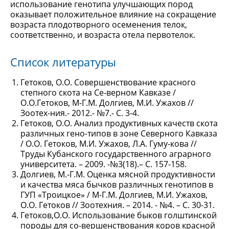
использование генотипа улучшающих пород
оказывает положительное влияние на сокращение
возраста плодотворного осеменения телок,
соответственно, и возраста отела первотелок.
Список литературы
Гетоков, О.О. Совершенствование красного
степного скота на Се-верном Кавказе /
О.О.Гетоков, М-Г.М. Долгиев, М.И. Ужахов //
Зоотех-ния.- 2012.- №7.- С. 3-4.
Гетоков, О.О. Анализ продуктивных качеств скота
различных гено-типов в зоне Северного Кавказа
/ О.О. Гетоков, М.И. Ужахов, Л.А. Гуму-кова //
Труды Кубанского государственного аграрного
университета. – 2009. -№3(18).– С. 157-158.
Долгиев, М.-Г.М. Оценка мясной продуктивности
и качества мяса бычков различных генотипов в
ГУП «Троицкое» / М-Г.М. Долгиев, М.И. Ужахов,
О.О. Гетоков // Зоотехния. – 2014. - №4. – С. 30-31.
Гетоков,О.О. Использование быков голштинской
породы для со-вершенствования коров красной