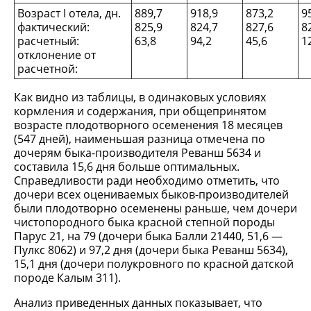
Возраст Ӏ отела, дн.
889,7
918,9
873,2
9
фактический:
825,9
824,7
827,6
8
расчетный:
63,8
94,2
45,6
1
отклонение от
расчетной:
Как видно из таблицы, в одинаковых условиях
кормления и содержания, при общепринятом
возрасте плодотворного осеменения 18 месяцев
(547 дней), наименьшая разница отмечена по
дочерям быка-производителя Реванш 5634 и
составила 15,6 дня больше оптимальных.
Справедливости ради необходимо отметить, что
дочери всех оцениваемых быков-производителей
были плодотворно осеменены раньше, чем дочери
чистопородного быка красной степной породы
Парус 21, на 79 (дочери быка Балли 21440, 51,6 —
Пулкс 8062) и 97,2 дня (дочери быка Реванш 5634),
15,1 дня (дочери полукровного по красной датской
породе Калым 311).
Анализ приведенных данных показывает, что