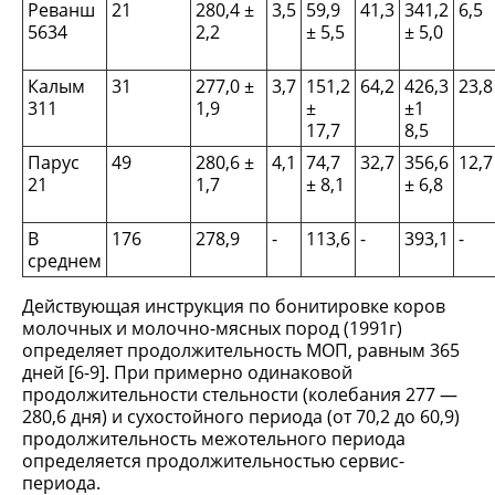
Реванш
21
280,4 ±
3,5
59,9
41,3
341,2
6,5
5634
2,2
± 5,5
± 5,0
Калым
31
277,0 ±
3,7
151,2
64,2
426,3
23,8
311
1,9
±
±1
17,7
8,5
Парус
49
280,6 ±
4,1
74,7
32,7
356,6
12,7
21
1,7
± 8,1
± 6,8
В
176
278,9
-
113,6
-
393,1
-
среднем
Действующая инструкция по бонитировке коров
молочных и молочно-мясных пород (1991г)
определяет продолжительность МОП, равным 365
дней [6-9]. При примерно одинаковой
продолжительности стельности (колебания 277 —
280,6 дня) и сухостойного периода (от 70,2 до 60,9)
продолжительность межотельного периода
определяется продолжительностью сервис-
периода.