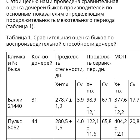
С этой целью нами проведена сравнительная
оценка дочерей быков-производителей по
основным показателям определяющим
продолжительность межотельного периода
(таблица 1).
Таблица 1. Сравнительная оценка быков по
воспроизводительной способности дочерей
Кличка
Кол-во
Продолж-
Продолж-
МОП
и №
дочерей
ть
ть сервис-
быка
стельности,
пер, дн.
дн.
Х±mх
Сv
Х±
Сv
Х±
Сv
mх
mх
Балли
31
278,7 ±
3,9
98,9
67,1
377,6
17,7
21440
1,9
±
±
12,1
12,2
Пулкс
44
280,5 ±
4,0
122,1
65,8
404,2
20,8
8062
1,6
±
±
11,6
12,1