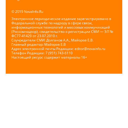
© 2019 NovaInfo.Ru
Электронное периодическое издание зарегистрировано в
Федеральной службе по надзору в сфере связи,
информационных технологий и массовых коммуникаций
(Роскомнадзор), свидетельство о регистрации СМИ — ЭЛ №
ФС77-41429 от 23.07.2010 г.
Соучредители СМИ: Долганов А.А., Майоров Е.В.
Главный редактор: Майоров Е.В
Адрес электронной почты Редакции:
editor@novainfo.ru
Телефон Редакции: 7 (951) 743-6110
Настоящий ресурс содержит материалы 16+