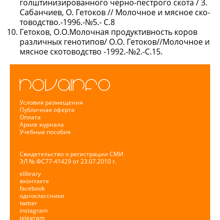
голштинизированного черно-пестрого скота / З.
Сабанчиев, О. Гетоков // Молочное и мясное ско-
товодство.-1996.-№5.- С.8
Гетоков, О.О.Молочная продуктивность коров
различных генотипов/ О.О. Гетоков//Молочное и
мясное скотоводство -1992.-№2.-С.15.
Условия размещения
Публичная оферта
Оплата
Архив журнала
Учебные пособия
Свидетельство о регистрации СМИ
ЭЛ № ФС77-41429 от 23.07.2010 г.
elibrary
вконтакте
facebook
одноклассники
twitter
instagram
telegram