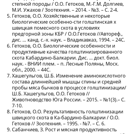
степной породы / О.О. Гетоков, М.-Г.М. Долгиев,
М.И. Ужахов / Зоотехния. – 2014. - №3. – С. 2-4.
Гетоков, О.О. Хозяйственные и некоторые
биологические особенно-сти голштинская х
швицкая помесного скота в условиях
предгорной зоны КБР / О.О.Гетоков //Автореф.,
дис. … канд. с.-х. наук. – Владикавказ, 1994. – 24С.
Гетоков, О.О. Биологические особенности и
продуктивные качества голштинизированного
скота Кабардино-Балкарии. Дис. ... докт. биол.
наук. - ВНИИ плем. – п. Лесные Поляны, Моск.
обл., 2000. – 44С.
Хашегульгов, Ш.Б. Изменение аминокислотного
состава длиннейшей мышцы спины и средней
пробы мяса бычков в процессе голштинизации/
Ш.Б. Хашегульгов, О.О. Гетоков //
Животноводство Юга России. – 2015. – №1(3).– С.
7-10.
Гетоков, О.О. Результативность голштинизации
швицкого скота в Ка-бардино-Балкарии / О.О.
Гетоков // Зоотехния. – 1995. - №7. – С. 6.
Сабанчиев, З. Рост и мясная продуктивность