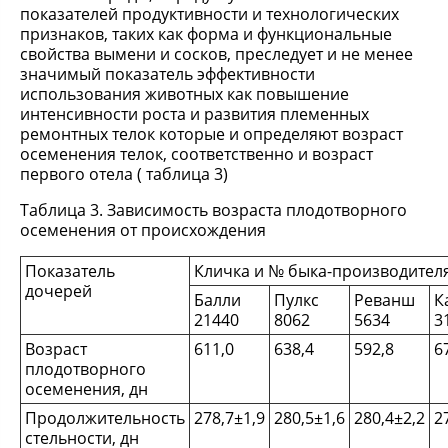
показателей продуктивности и технологических
признаков, таких как форма и функциональные
свойства вымени и сосков, преследует и не менее
значимый показатель эффективности
использования животных как повышение
интенсивности роста и развития племенных
ремонтных телок которые и определяют возраст
осеменения телок, соответственно и возраст
первого отела ( таблица 3)
Таблица 3. Зависимость возраста плодотворного
осеменения от происхождения
Показатель
Кличка и № быка-производител
дочерей
Балли
Пулкс
Реванш
К
21440
8062
5634
3
Возраст
611,0
638,4
592,8
6
плодотворного
осеменения, дн
Продолжительность
278,7±1,9
280,5±1,6
280,4±2,2
2
стельности, дн