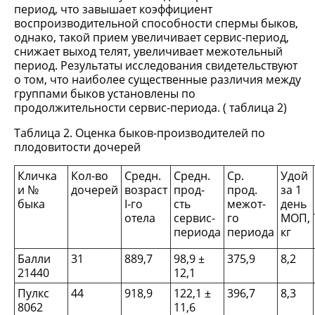
период, что завышает коэффициент
воспроизводительной способности спермы быков,
однако, такой прием увеличивает сервис-период,
снижает выход телят, увеличивает межотельный
период. Результаты исследования свидетельствуют
о том, что наиболее существенные различия между
группами быков установлены по
продолжительности сервис-периода. ( таблица 2)
Таблица 2. Оценка быков-производителей по
плодовитости дочерей
Кличка
Кол-во
Средн.
Средн.
Ср.
Удой
и №
дочерей
возраст
прод-
прод.
за 1
быка
Ӏ-го
сть
межот-
день
отела
сервис-
го
МОП,
периода
периода
кг
Балли
31
889,7
98,9 ±
375,9
8,2
21440
12,1
Пулкс
44
918,9
122,1 ±
396,7
8,3
8062
11,6