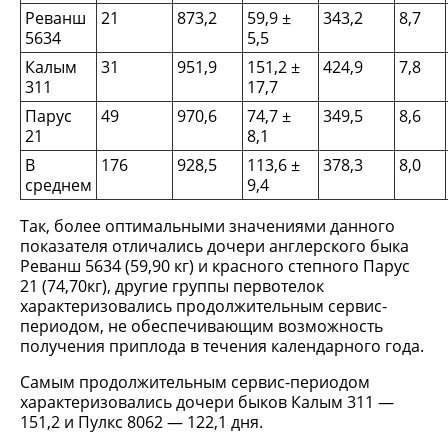
Реванш
21
873,2
59,9 ±
343,2
8,7
5634
5,5
Калым
31
951,9
151,2 ±
424,9
7,8
311
17,7
Парус
49
970,6
74,7 ±
349,5
8,6
21
8,1
В
176
928,5
113,6 ±
378,3
8,0
среднем
9,4
Так, более оптимальными значениями данного
показателя отличались дочери англерского быка
Реванш 5634 (59,90 кг) и красного степного Парус
21 (74,70кг), другие группы первотелок
характеризовались продолжительным сервис-
периодом, не обеспечивающим возможность
получения приплода в течения календарного года.
Самым продолжительным сервис-периодом
характеризовались дочери быков Калым 311 —
151,2 и Пулкс 8062 — 122,1 дня.