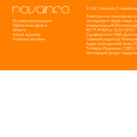
© 2021 NovaInfo ("НоваИнфо
Электронное периодическо
Условия размещения
по надзору в сфере связи,
Публичная оферта
коммуникаций (Роскомнадз
Оплата
ФС77-41429 от 23.07.2010 г.
Архив журнала
Соучредители СМИ: Долганов
Учебные пособия
Главный редактор: Майоров
Адрес электронной почты 
Телефон Редакции: 7 (951) 
Настоящий ресурс содержи