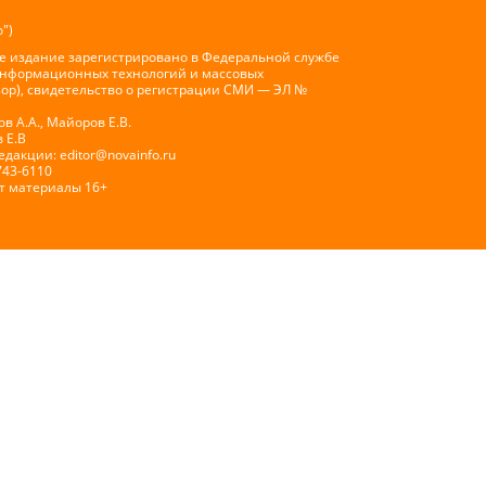
")
е издание зарегистрировано в Федеральной службе
 информационных технологий и массовых
ор), свидетельство о регистрации СМИ — ЭЛ №
 А.А., Майоров Е.В.
 Е.В
Редакции:
editor@novainfo.ru
743-6110
т материалы 16+