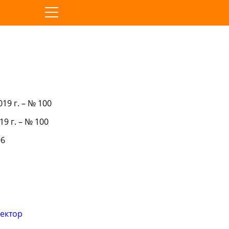
019 г. – № 100
19 г. – № 100
96
сектор