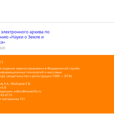
 электронного архива по
нию «Науки о Земле и
ка»
2020
")
е издание зарегистрировано в Федеральной службе
 информационных технологий и массовых
ор), свидетельство о регистрации СМИ — ЭЛ №
 А.А., Майоров Е.В.
 Е.В
Редакции:
editor@novainfo.ru
743-6110
т материалы 16+