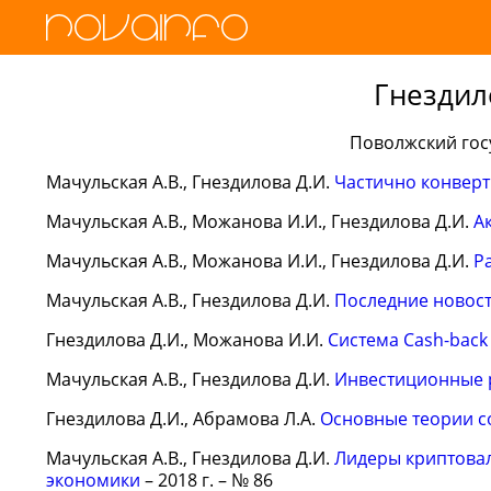
Гнездил
Поволжский гос
Мачульская А.В., Гнездилова Д.И.
Частично конверт
Мачульская А.В., Можанова И.И., Гнездилова Д.И.
А
Мачульская А.В., Можанова И.И., Гнездилова Д.И.
Р
Мачульская А.В., Гнездилова Д.И.
Последние новост
Гнездилова Д.И., Можанова И.И.
Система Cash-back
Мачульская А.В., Гнездилова Д.И.
Инвестиционные р
Гнездилова Д.И., Абрамова Л.А.
Основные теории с
Мачульская А.В., Гнездилова Д.И.
Лидеры криптовал
экономики
– 2018 г. – № 86