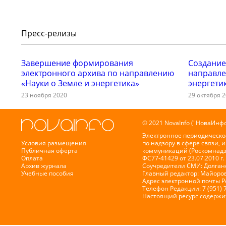
Пресс-релизы
Завершение формирования
Создание
электронного архива по направлению
направле
«Науки о Земле и энергетика»
энергети
23 ноября 2020
29 октября 
© 2021 NovaInfo ("НоваИнфо
Электронное периодическо
Условия размещения
по надзору в сфере связи,
Публичная оферта
коммуникаций (Роскомнадз
Оплата
ФС77-41429 от 23.07.2010 г.
Архив журнала
Соучредители СМИ: Долганов
Учебные пособия
Главный редактор: Майоров
Адрес электронной почты 
Телефон Редакции: 7 (951) 
Настоящий ресурс содержи