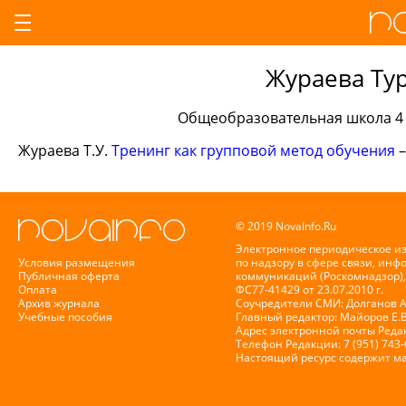
Жураева Ту
Общеобразовательная школа 4 К
Жураева Т.У.
Тренинг как групповой метод обучения
–
© 2019 NovaInfo.Ru
Электронное периодическое и
Условия размещения
по надзору в сфере связи, ин
Публичная оферта
коммуникаций (Роскомнадзор),
Оплата
ФС77-41429 от 23.07.2010 г.
Архив журнала
Соучредители СМИ: Долганов А.
Учебные пособия
Главный редактор: Майоров Е.
Адрес электронной почты Реда
Телефон Редакции: 7 (951) 743
Настоящий ресурс содержит м