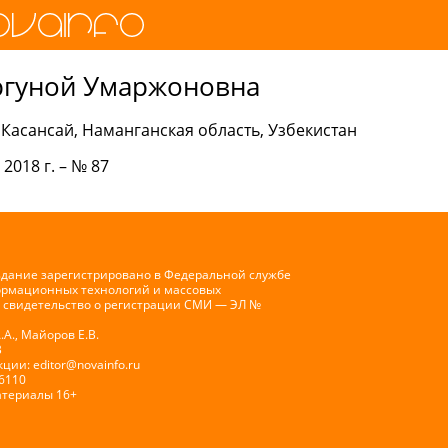
ргуной Умаржоновна
асансай, Наманганская область, Узбекистан
 2018 г. – № 87
здание зарегистрировано в Федеральной службе
формационных технологий и массовых
 свидетельство о регистрации СМИ — ЭЛ №
А., Майоров Е.В.
В
кции:
editor@novainfo.ru
-6110
атериалы 16+