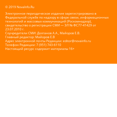
© 2019 NovaInfo.Ru
Электронное периодическое издание зарегистрировано в
Федеральной службе по надзору в сфере связи, информационных
технологий и массовых коммуникаций (Роскомнадзор),
свидетельство о регистрации СМИ — ЭЛ № ФС77-41429 от
23.07.2010 г.
Соучредители СМИ: Долганов А.А., Майоров Е.В.
Главный редактор: Майоров Е.В
Адрес электронной почты Редакции:
editor@novainfo.ru
Телефон Редакции: 7 (951) 743-6110
Настоящий ресурс содержит материалы 16+