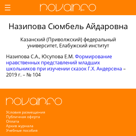
Назипова Сюмбель Айдаровна
Казанский (Приволжский) федеральный
университет, Елабужский институт
Назипова С.А., Юсупова Е.М.
Формирование
нравственных представлений младших
школьников при изучении сказок Г.Х. Андерсена
–
2019 г. – № 104
Условия размещения
Публичная оферта
Оплата
Архив журнала
Учебные пособия