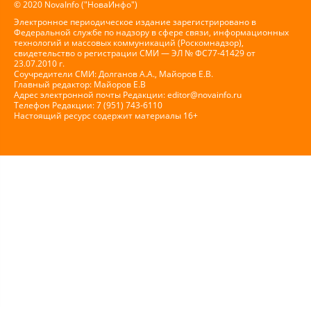
© 2020 NovaInfo ("НоваИнфо")
Электронное периодическое издание зарегистрировано в
Федеральной службе по надзору в сфере связи, информационных
технологий и массовых коммуникаций (Роскомнадзор),
свидетельство о регистрации СМИ — ЭЛ № ФС77-41429 от
23.07.2010 г.
Соучредители СМИ: Долганов А.А., Майоров Е.В.
Главный редактор: Майоров Е.В
Адрес электронной почты Редакции:
editor@novainfo.ru
Телефон Редакции: 7 (951) 743-6110
Настоящий ресурс содержит материалы 16+