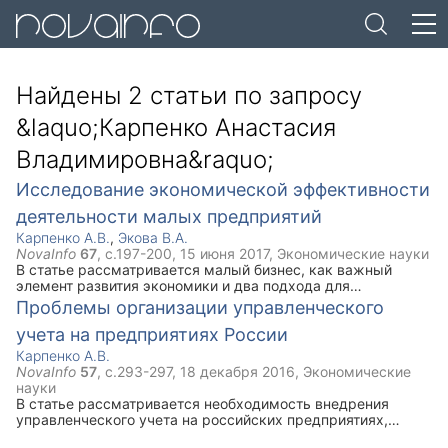
Найдены 2 статьи по запросу
Карпенко Анастасия
Владимировна
Исследование экономической эффективности
деятельности малых предприятий
Карпенко А.В.
,
Экова В.А.
NovaInfo
67
, с.
197-200
,
15 июня 2017
,
Экономические науки
В статье рассматривается малый бизнес, как важный
элемент развития экономики и два подхода для
оценивания его экономической эффективности.
Проблемы организации управленческого
учета на предприятиях России
Карпенко А.В.
NovaInfo
57
, с.
293-297
,
18 декабря 2016
,
Экономические
науки
В статье рассматривается необходимость внедрения
управленческого учета на российских предприятиях,
выделены проблемы и задачи организации