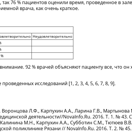
 так 76 % пациентов оценили время, проведенное в зал
риемной врача, как очень краткое.
овлетворительно
Неудовлетворительно
%
%
 %
нимание. 92 % врачей объясняют пациенту все, что он х
еденных исследований [1, 2, 3, 4, 5, 6, 7, 8, 9].
 Воронцова Л.Ф., Карпухин А.А., Ларина Г.В., Мартынова М
цинской деятельности//NovaInfo.Ru. 2016. Т. 1. № 43. С.
 Калинина М.Н., Карпухин А.А., Субботин С.М., Тютюев В.В
й поликлинике Рязани // NovaInfo.Ru. 2016. Т. 2. № 45. 