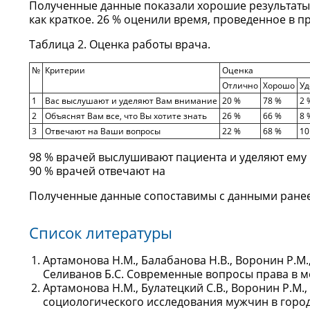
Полученные данные показали хорошие результаты,
как краткое. 26 % оценили время, проведенное в п
Таблица 2. Оценка работы врача.
№
Критерии
Оценка
Отлично
Хорошо
Уд
1
Вас выслушают и уделяют Вам внимание
20 %
78 %
2 
2
Объяснят Вам все, что Вы хотите знать
26 %
66 %
8 
3
Отвечают на Ваши вопросы
22 %
68 %
10
98 % врачей выслушивают пациента и уделяют ему в
90 % врачей отвечают на
Полученные данные сопоставимы с данными ранее пров
Список литературы
Артамонова Н.М., Балабанова Н.В., Воронин Р.М.,
Селиванов Б.С. Современные вопросы права в меди
Артамонова Н.М., Булатецкий С.В., Воронин Р.М.,
социологического исследования мужчин в городско