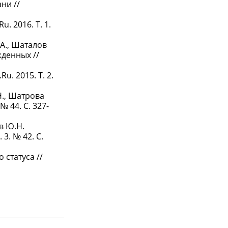
ни //
. 2016. Т. 1.
.А., Шаталов
денных //
. 2015. Т. 2.
Н., Шатрова
 44. С. 327-
ов Ю.Н.
3. № 42. С.
статуса //