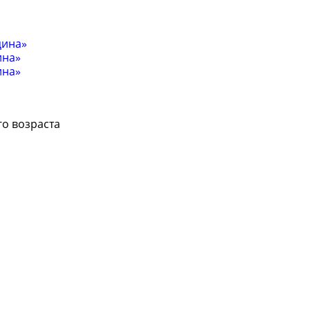
цина»
ина»
ина»
о возраста