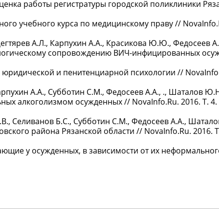
Оценка работы регистратуры городской поликлиники Ряза
ного учебного курса по медицинскому праву // NovaInfo.Ru
Дегтярев А.Л., Карпухин А.А., Красикова Ю.Ю., Федосеев А
хологическому сопровождению ВИЧ-инфицированных осуж
ридической и пенитенциарной психологии // NovaInfo.Ru
рпухин А.А., Субботин С.М., Федосеев А.А., ., Шаталов Ю.
х алкоголизмом осужденных // NovaInfo.Ru. 2016. Т. 4. №
Г.В., Селиванов Б.С., Субботин С.М., Федосеев А.А., Шатал
ого района Рязанской области // NovaInfo.Ru. 2016. Т. 
ающие у осужденных, в зависимости от их неформального 