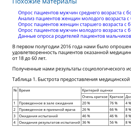
Похожие материалы
Опрос пациентов мужчин среднего возраста с 
Анализ пациентов женщин молодого возраста с
Опрос пациентов женщин старшего возраста с 
Опрос пациентов мужчин молодого возраста с 
Данные опроса родителей пациентов мальчиков 
В первом полугодии 2016 года нами было опроше
удовлетворенность пациентов оказанной медици
от 18 до 60 лет.
Полученные нами результаты социологического исс
Таблица 1. Быстрота предоставления медицинской
№
Время
Критерий оценки
Очень краткое
Краткое
До
1
Проведенное в зале ожидания
20 %
76 %
4 
2
Проведенное в приемной врача
26 %
66 %
8 
3
Ожидания испытаний
46 %
46 %
8 
4
Ожидания результатов испытаний
36 %
56 %
8 