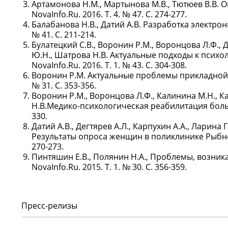
Артамонова Н.М., Мартынова М.В., Тютюев В.В. 
NovaInfo.Ru. 2016. Т. 4. № 47. С. 274-277.
Балабанова Н.В., Датий А.В. Разработка электрон
№ 41. С. 211-214.
Булатецкий С.В., Воронин Р.М., Воронцова Л.Ф., 
Ю.Н., Шатрова Н.В. Актуальные подходы к пси
NovaInfo.Ru. 2016. Т. 1. № 43. С. 304-308.
Воронин Р.М. Актуальные проблемы прикладной ю
№ 31. С. 353-356.
Воронин Р.М., Воронцова Л.Ф., Калинина М.Н., Ка
Н.В.Медико-психологическая реабилитация больны
330.
Датий А.В., Дегтярев А.Л., Карпухин А.А., Ларина 
Результаты опроса женщин в поликлинике Рыбновск
270-273.
Пинтяшин Е.В., Полянин Н.А., Проблемы, возник
NovaInfo.Ru. 2015. Т. 1. № 30. С. 356-359.
Пресс-релизы