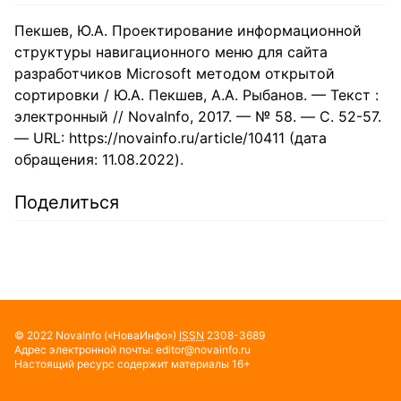
Пекшев, Ю.А. Проектирование информационной
структуры навигационного меню для сайта
разработчиков Microsoft методом открытой
сортировки / Ю.А. Пекшев, А.А. Рыбанов. — Текст :
электронный // NovaInfo, 2017. — № 58. — С. 52-57.
— URL: https://novainfo.ru/article/10411 (дата
обращения: 11.08.2022).
Поделиться
© 2022
NovaInfo
(«НоваИнфо»)
ISSN
2308-3689
Адрес электронной почты:
editor@novainfo.ru
Настоящий ресурс содержит материалы 16+