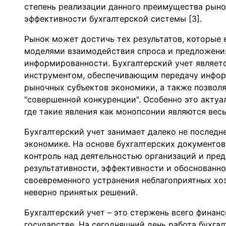
степень реализации данного преимущества рыно
эффективности бухгалтерской системы [3].
Рынок может достичь тех результатов, которы
моделями взаимодействия спроса и предложения
информированности. Бухгалтерский учет являет
инструментом, обеспечивающим передачу инфор
рыночных субъектов экономики, а также позвол
"совершенной конкуренции". Особенно это актуа
где такие явления как монопсонии являются вес
Бухгалтерский учет занимает далеко не последн
экономике. На основе бухгалтерских документо
контроль над деятельностью организаций и пред
результативности, эффективности и обоснованн
своевременного устранения неблагоприятных хо
неверно принятых решений.
Бухгалтерский учет – это стержень всего финан
государстве. На сегодняшний день работа бухга