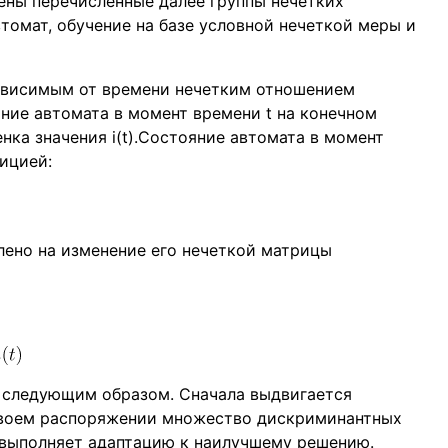
ены перечисленные далее группы нечетких
томат, обучение на базе условной нечеткой меры и
зависимым от времени нечетким отношением
ние автомата в момент времени t на конечном
нка значения i(t).Состояние автомата в момент
ицией:
лено на изменение его нечеткой матрицы
 следующим образом. Сначала выдвигается
своем распоряжении множество дискриминантных
 выполняет адаптацию к наилучшему решению.