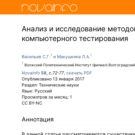
Анализ и исследование методо
компьютерного тестирования
Васильев С.Г.
Макушкина Л.А.
Волжский Политехнический Институт (филиал) Волгоградский
NovaInfo
58
,
с.
72-77
,
скачать PDF
Опубликовано
13 января 2017
Раздел:
Технические науки
Язык:
Русский
Просмотров за месяц:
1
CC BY-NC
Аннотация
В данной статье рассматриваются существу