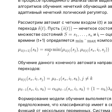
В процессе проведенного анализа были выдел
алгоритмов обучения: нечеткий обучающий ав
адаптивный нечеткий логический регулятор.
Рассмотрим автомат с четким входом i(t) и 
перехода
. Пусть
— нечеткое состоя
множестве состояний
и i
— оце
l
времени (t+1) определяется
композ
Обучение данного конечного автомата направ
переходов:
Формирование модели обучения выполняется
предположение, что классификатор имеет в 
функций от нескольких переменных. Система