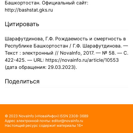
Башкортостан. Официальный сайт:
http://bashstat.gks.ru
Цитировать
Шарафутдинова, Г.Ф. Рождаемость и смертность в
Республике Башкортостан / Г.Ф. Шарафутдинова. —
Текст : электронный // NovaInfo, 2017. — № 58. — С.
422-425. — URL: https://novainfo.ru/article/10553
(дата обращения: 29.03.2023).
Поделиться
©
2023
NovaInfo
(«НоваИнфо»)
ISSN
2308-3689
Адрес электронной почты:
editor@novainfo.ru
Настоящий ресурс содержит материалы 16+