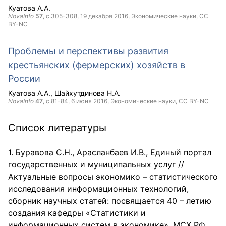
Куатова А.А.
NovaInfo
57
, с.305-308,
19 декабря 2016
, Экономические науки,
CC
BY-NC
Проблемы и перспективы развития
крестьянских (фермерских) хозяйств в
России
Куатова А.А.
Шайхутдинова Н.А.
NovaInfo
47
, с.81-84,
6 июня 2016
, Экономические науки,
CC BY-NC
Список литературы
Буравова С.Н., Арасланбаев И.В., Единый портал
государственных и муниципальных услуг //
Актуальные вопросы экономико – статистического
исследования информационных технологий,
сборник научных статей: посвящается 40 – летию
создания кафедры «Статистики и
информационных систем в экономике». МСХ РФ,