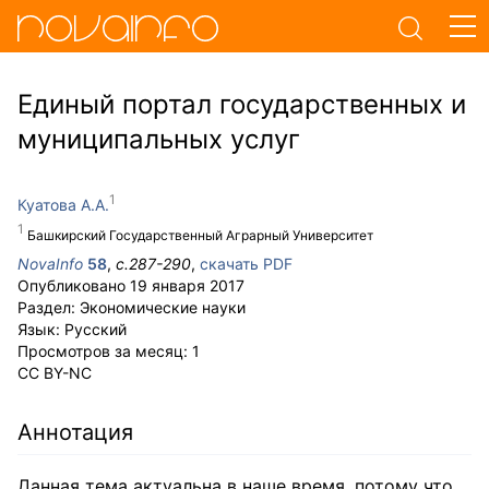
Единый портал государственных и
муниципальных услуг
Куатова А.А.
Башкирский Государственный Аграрный Университет
NovaInfo
58
,
с.
287-290
,
скачать PDF
Опубликовано
19 января 2017
Раздел:
Экономические науки
Язык:
Русский
Просмотров за месяц:
1
CC BY-NC
Аннотация
Данная тема актуальна в наше время, потому что