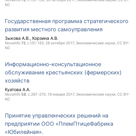
NC
Государственная программа стратегического
развития местного самоуправления
Зыкова А.В.
Корзина А.В.
NovaInfo
72
, с.151-155,
28 октября 2017
, Экономические науки,
CC BY-
NC
Информационно-консультационное
обслуживание крестьянских (фермерских)
хозяйств
Куатова А.А.
NovaInfo
58
, с.267-270,
19 января 2017
, Экономические науки,
CC BY-
NC
Принятие управленческих решений на
предприятии ООО «ПлемПтицеФабрика
«Юбилейная».