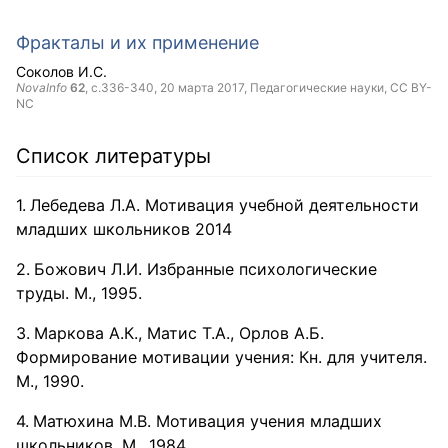
Фракталы и их применение
Соколов И.С.
NovaInfo
62
, с.336-340,
20 марта 2017
, Педагогические науки,
CC BY-
NC
Список литературы
Лебедева Л.А. Мотивация учебной деятельности
младших школьников 2014
Божович Л.И. Избранные психологические
труды. М., 1995.
Маркова А.К., Матис Т.А., Орлов А.Б.
Формирование мотивации учения: Кн. для учителя.
М., 1990.
Матюхина М.В. Мотивация учения младших
школьников. М., 1984.