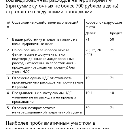
командировочных расходов на территории РФ
(при сумме суточных не более 700 рублем в день)
отражаются следующими проводками:
п/
Содержание хозяйственных операций
Корреспондирующие
п
счета
Дебет
Кредит
1
Выдан работнику в подотчет аванс на
71
50
командировочные цели
2
На основании авансового отчета
20, 25, 26.
71
фактические и документально
(44)
подтвержденные командировочные
расходы отнесены на себестоимость
продукции (расходы на продажу) без
учета НДС
3
Отражена сумма НДС от стоимости
19
71
произведенных расходов на проживание
и проезд
4
Предъявлены к вычету суммы НДС,
19-1
10
уплаченные по расходам на проезд и
проживание
5
Отражен возврат остатка
50
71
неизрасходованной подотчетной суммы
Наиболее проблематичным участком в
организации учета расчетов с подотчетными