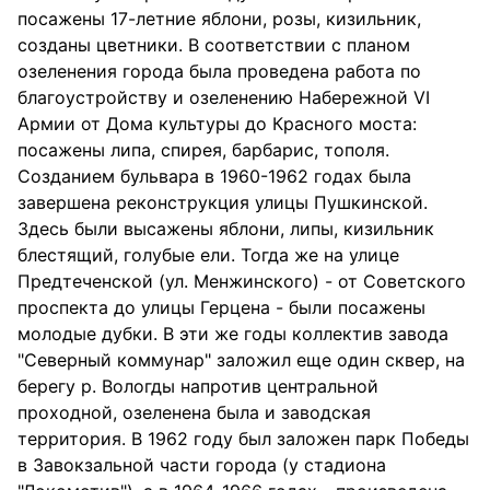
посажены 17-летние яблони, розы, кизильник,
созданы цветники. В соответствии с планом
озеленения города была проведена работа по
благоустройству и озеленению Набережной VI
Армии от Дома культуры до Красного моста:
посажены липа, спирея, барбарис, тополя.
Созданием бульвара в 1960-1962 годах была
завершена реконструкция улицы Пушкинской.
Здесь были высажены яблони, липы, кизильник
блестящий, голубые ели. Тогда же на улице
Предтеченской (ул. Менжинского) - от Советского
проспекта до улицы Герцена - были посажены
молодые дубки. В эти же годы коллектив завода
"Северный коммунар" заложил еще один сквер, на
берегу р. Вологды напротив центральной
проходной, озеленена была и заводская
территория. В 1962 году был заложен парк Победы
в Завокзальной части города (у стадиона