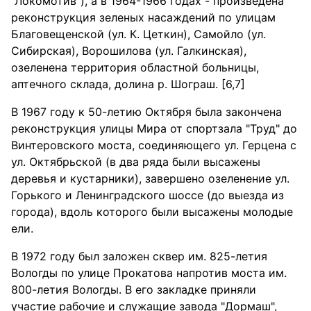
"Локомотив"), а в 1964-1966 годах - произведена
реконструкция зеленых насаждений по улицам
Благовещенской (ул. К. Цеткин), Самойло (ул.
Сибирская), Ворошилова (ул. Галкинская),
озеленена территория областной больницы,
аптечного склада, долина р. Шограш. [6,7]
В 1967 году к 50-летию Октября была закончена
реконструкция улицы Мира от спортзала "Труд" до
Винтеровского моста, соединяющего ул. Герцена с
ул. Октябрьской (в два ряда были высажены
деревья и кустарники), завершено озеленение ул.
Горького и Ленинградского шоссе (до выезда из
города), вдоль которого были высажены молодые
ели.
В 1972 году был заложен сквер им. 825-летия
Вологды по улице Прокатова напротив моста им.
800-летия Вологды. В его закладке приняли
участие рабочие и служащие завода "Дормаш",