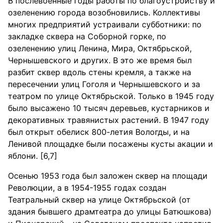
В послевоенные годы работы по благоустройству и
озеленению города возобновились. Коллективы
многих предприятий устраивали субботники: по
закладке сквера на Соборной горке, по
озеленению улиц Ленина, Мира, Октябрьской,
Чернышевского и других. В это же время был
разбит сквер вдоль стены кремля, а также на
пересечении улиц Гоголя и Чернышевского и за
театром по улице Октябрьской. Только в 1945 году
было высажено 10 тысяч деревьев, кустарников и
декоративных травянистых растений. В 1947 году
был открыт обелиск 800-летия Вологды, и на
Ленивой площадке были посажены кусты акации и
яблони. [6,7]
Осенью 1953 года был заложен сквер на площади
Революции, а в 1954-1955 годах создан
Театральный сквер на улице Октябрьской (от
здания бывшего драмтеатра до улицы Батюшкова)