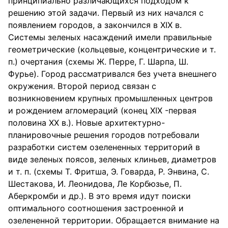
принципиально различающихся подходом к
решению этой задачи. Первый из них начался с
появлением городов, а закончился в XIX в.
Системы зеленых насаждений имели правильные
геометрические (кольцевые, концентрические и т.
п.) очертания (схемы Ж. Перре, Г. Шарпа, Ш.
Фурье). Город рассматривался без учета внешнего
окружения. Второй период связан с
возникновением крупных промышленных центров
и рождением агломераций (конец XIX -первая
половина XX в.). Новые архитектурно-
планировочные решения городов потребовали
разработки систем озелененных территорий в
виде зеленых поясов, зеленых клиньев, диаметров
и т. п. (схемы Т. Фритша, Э. Говарда, Р. Энвина, С.
Шестакова, И. Леонидова, Ле Корбюзье, П.
Аберкромби и др.). В это время идут поиски
оптимального соотношения застроенной и
озелененной территории. Обращается внимание на