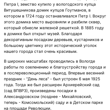
Петра I, земство купило у вологодского купца
Витушешникова домик купцов Гоутманов, в
котором в 1724 году останавливался Петр I. Вокруг
этого домика место выровняли и разбили сквер,
который обнесли железной решеткой. В 1885 году
в домике был открыт музей. Благодаря
декоративным посадкам деревьев, кустарников и
большому цветнику этот исторический уголок
нашего города стал очень красивым.
В широких масштабах проводились в Вологде
работы по озеленению и благоустройству города и
в послереволюционный период. Впервые весенний
праздник - "День леса" - был устроен 6 мая 1925
года. Тогда же был расширен Архиерейский сад
(сад ВПВРЗ), произведены посадки в
Александровском (позднее - Михайловский,
теперь - Комсомольский) саду и в Детском парке
на площади Революции.