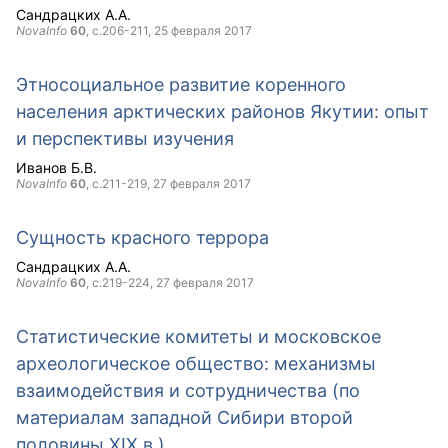
Сандрацких А.А.
NovaInfo
60
, с.206-211,
25 февраля 2017
Этносоциальное развитие коренного
населения арктических районов Якутии: опыт
и перспективы изучения
Иванов Б.В.
NovaInfo
60
, с.211-219,
27 февраля 2017
Сущность красного террора
Сандрацких А.А.
NovaInfo
60
, с.219-224,
27 февраля 2017
Статистические комитеты и московское
археологическое общество: механизмы
взаимодействия и сотрудничества (по
материалам западной Сибири второй
половины XIX в.)