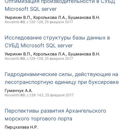
Оптимизация производительности в СУБД
Microsoft SQL server
Умрихин В.П.
Королькова Л.А.
Бушманова В.Н.
NovaInfo
60
, с.120-129,
25 февраля 2017
Исследование структуры базы данных в
СУБД Microsoft SQL server
Умрихин В.П.
Королькова Л.А.
Бушманова В.Н.
NovaInfo
60
, с.129-138,
25 февраля 2017
Гидродинамические силы, действующие на
лесотранспортную единицу при буксировке
Гуменчук А.А.
NovaInfo
60
, с.138-143,
25 февраля 2017
Перспективы развития Архангельского
морского торгового порта
Пирцхалава Н.Р.