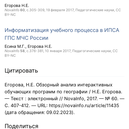
Егорова Н.Е.
NovaInfo
60
, с.305-309,
19 февраля 2017
, Педагогические науки,
CC
BY-NC
Информатизация учебного процесса в ИПСА
ГПС МЧС России
Есина М.Г.
Егорова Н.Е.
NovaInfo
58
, с.376-381,
10 января 2017
, Педагогические науки,
CC
BY-NC
Цитировать
Егорова, Н.Е. Обзорный анализ интерактивных
обучающих программ по географии / Н.Е. Егорова.
— Текст : электронный // NovaInfo, 2017. — № 60. —
С. 407-412. — URL: https://novainfo.ru/article/11435
(дата обращения: 09.02.2023).
Поделиться