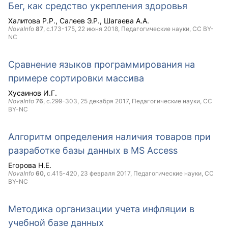
Бег, как средство укрепления здоровья
Халитова Р.Р.
Салеев Э.Р.
Шагаева А.А.
NovaInfo
87
, с.173-175,
22 июня 2018
, Педагогические науки,
CC BY-
NC
Сравнение языков программирования на
примере сортировки массива
Хусаинов И.Г.
NovaInfo
76
, с.299-303,
25 декабря 2017
, Педагогические науки,
CC
BY-NC
Алгоритм определения наличия товаров при
разработке базы данных в MS Access
Егорова Н.Е.
NovaInfo
60
, с.415-420,
23 февраля 2017
, Педагогические науки,
CC
BY-NC
Методика организации учета инфляции в
учебной базе данных