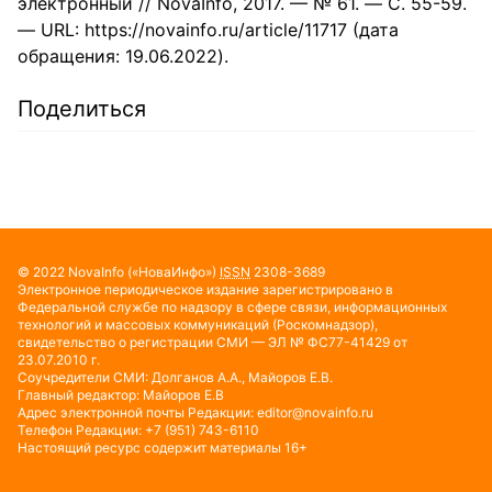
электронный // NovaInfo, 2017. — № 61. — С. 55-59.
— URL: https://novainfo.ru/article/11717 (дата
обращения: 19.06.2022).
Поделиться
© 2022
NovaInfo
(«НоваИнфо»)
ISSN
2308-3689
Электронное периодическое издание зарегистрировано в
Федеральной службе по надзору в сфере связи, информационных
технологий и массовых коммуникаций (Роскомнадзор),
свидетельство о регистрации СМИ — ЭЛ № ФС77-41429 от
23.07.2010 г.
Соучредители СМИ: Долганов А.А., Майоров Е.В.
Главный редактор: Майоров Е.В
Адрес электронной почты Редакции:
editor@novainfo.ru
Телефон Редакции: +7 (951) 743-6110
Настоящий ресурс содержит материалы 16+