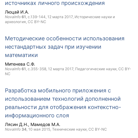
источниках личного происхождения
Люцай И.А.
NovaInfo
61
, с.139-144,
12 марта 2017
, Исторические науки и
археология,
CC BY-NC
Методические особенности использования
нестандартных задач при изучении
математики
Митенева С.Ф.
NovaInfo
61
, с.355-358,
12 марта 2017
, Педагогические науки,
CC BY-
NC
Разработка мобильного приложения с
использованием технологий дополненной
реальности для отображения контекстно-
информационного слоя
Лясин Д.Н.
Мамедов М.А.
NovaInfo
34
,
10 мая 2015
, Технические науки,
CC BY-NC