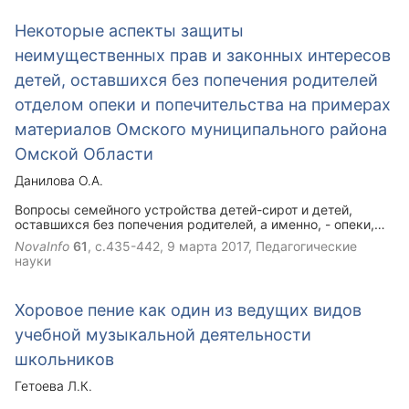
дидактический материал и выявить, в чем заключается
эффективность данного материала, дать краткое описание
Некоторые аспекты защиты
специфики работы с фильмами на иностранном языке, а
также методики проведения занятий.
неимущественных прав и законных интересов
детей, оставшихся без попечения родителей
отделом опеки и попечительства на примерах
материалов Омского муниципального района
Омской Области
Данилова О.А.
Вопросы семейного устройства детей-сирот и детей,
оставшихся без попечения родителей, а именно, - опеки,
попечительства, усыновления и лишения или ограничения
NovaInfo
61
, с.435-442,
9 марта 2017
, Педагогические
родительских прав в настоящее время очень актуальны
науки
для России. А защита неимущественных прав и законных
интересов детей, оставшихся без попечения родителей
органами опеки едва ли не самая животрепещущая тема.В
Хоровое пение как один из ведущих видов
данной работе,на примере Омского муниципального
района Омской области, будет показано, как проводится
учебной музыкальной деятельности
работа по защите прав детей сирот.
школьников
Гетоева Л.К.