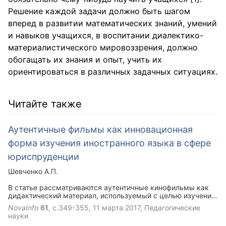
Решение каждой задачи должно быть шагом
вперед в развитии математических знаний, умений
и навыков учащихся, в воспитании диалектико-
материалистического мировоззрения, должно
обогащать их знания и опыт, учить их
ориентироваться в различных задачных ситуациях.
Читайте также
Аутентичные фильмы как инновационная
форма изучения иностранного языка в сфере
юриспруденции
Шевченко А.П.
В статье рассматриваются аутентичные кинофильмы как
дидактический материал, используемый с целью изучения
иностранного языка в сфере юриспруденции. Цель работы
NovaInfo
61
, с.349-355,
11 марта 2017
, Педагогические
— проанализировать теоретическую базу по указанному
науки
вопросу, охарактеризовать аутентичные фильмы как