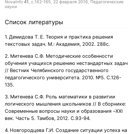
NovaInfo
41
, с.162-165,
22 февраля 2016
, Педагогические
направленные на развитие фонематических процессов,
контролирующих функций, направленных на
науки
упражнения на формирование как логической, так и
формирование продуктивного подхода к решению задач,
механической слухоречевой памяти.
способствующих развитию динамичности умственной
деятельности, гибкости мышления, развитию творческих
Список литературы
способностей учащихся.
Демидова Т. Е. Теория и практика решения
текстовых задач. М.: Академия, 2002. 288с.
Митенева С.Ф. Методические особенности
обучения учащихся решению нестандартных задач
// Вестник Челябинского государственного
педагогического университета. 2010. №5. С.126-
135.
Митенева С.Ф. Роль математики в развитии
логического мышления школьников // В сборнике:
Современные вопросы науки и образования –XXI
век. Часть 5. Тамбов, 2012. C.93-94.
Новгородцева Г.И. Создание ситуации успеха на