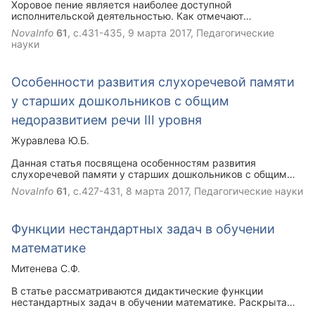
Хоровое пение является наиболее доступной
исполнительской деятельностью. Как отмечают
специалисты, певческий голос может быть воспитан
NovaInfo
61
, с.431-435,
9 марта 2017
, Педагогические
практически у всех, за исключением патологических
науки
случаев. Грамотное певческое развитие, с учетом
закономерностей становления голоса и возрастных
особенностей, способствует формированию здорового
Особенности развития слухоречевой памяти
голосового аппарата.
у старших дошкольников с общим
недоразвитием речи III уровня
Журавлева Ю.Б.
Данная статья посвящена особенностям развития
слухоречевой памяти у старших дошкольников с общим
недоразвитием речи III уровня. При общем недоразвитии
NovaInfo
61
, с.427-431,
8 марта 2017
, Педагогические науки
речи у детей наиболее часто отмечаются нарушения
развития слухоречевой памяти, поскольку овладение
речью связано с возможностями обработки информации и
Функции нестандартных задач в обучении
дальнейшего ее хранения и воспроизведения. Целью
нашего экспериментального исследования было выявить
математике
особенности развития слухоречевой памяти у старших
дошкольников с общим недоразвитием речи III уровня.
Митенева С.Ф.
Проведя исследование можно сделать вывод о том, что
для обследуемых дошкольников необходима
В статье рассматриваются дидактические функции
коррекционная работа по развитию слухоречевой памяти,
нестандартных задач в обучении математике. Раскрыта
в которую можно включать игры и упражнения,
роль обучающих, развивающих, воспитывающих и