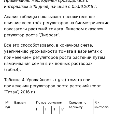
Примечание. Наблюдения проводились с
интервалом в 15 дней, начиная с 05.06.2016 г.
Анализ таблицы показывает положительное
влияние всех трёх регуляторов на биометрические
показатели растений томата. Лидером оказался
регулятор роста “Дифосэт”.
Все это способствовало, в конечном счете,
увеличению урожайности томата в вариантах с
применением регуляторов роста растений путем
намачивания семян в их водных растворах
(табл.4).
Таблица 4. Урожайность (ц/га) томата при
применении регуляторов роста растений (сорт
“Титан”, 2016 г.)
№
Вариант
По повторностям
Средняя по
% к
п/п
варианту
контролю
I
II
III
IV