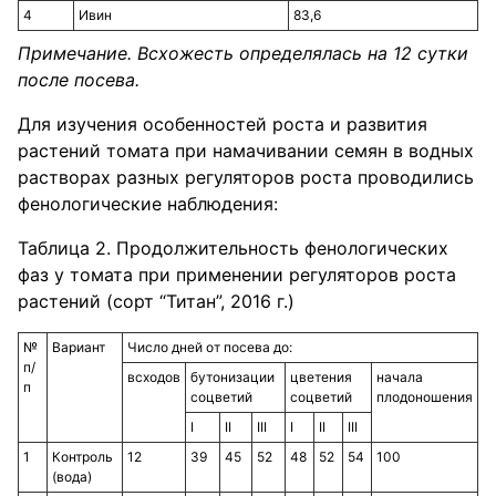
4
Ивин
83,6
Примечание. Всхожесть определялась на 12 сутки
после посева.
Для изучения особенностей роста и развития
растений томата при намачивании семян в водных
растворах разных регуляторов роста проводились
фенологические наблюдения:
Таблица 2. Продолжительность фенологических
фаз у томата при применении регуляторов роста
растений (сорт “Титан”, 2016 г.)
№
Вариант
Число дней от посева до:
п/
всходов
бутонизации
цветения
начала
п
соцветий
соцветий
плодоношения
I
II
III
I
II
III
1
Контроль
12
39
45
52
48
52
54
100
(вода)