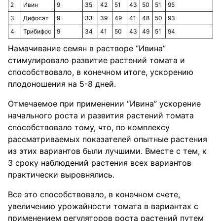
2
Ивин
9
35
42
51
43
50
51
95
3
Дифосэт
9
33
39
49
41
48
50
93
4
Трибифос
9
34
41
50
43
49
51
94
Намачивание семян в растворе “Ивина”
стимулировало развитие растений томата и
способствовало, в конечном итоге, ускорению
плодоношения на 5-8 дней.
Отмечаемое при применении “Ивина” ускорение
начального роста и развития растений томата
способствовало тому, что, по комплексу
рассматриваемых показателей опытные растения
из этих вариантов были лучшими. Вместе с тем, к
3 сроку наблюдений растения всех вариантов
практически выровнялись.
Все это способствовало, в конечном счете,
увеличению урожайности томата в вариантах с
применением регуляторов роста растений путем