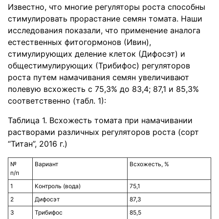
Известно, что многие регуляторы роста способны
стимулировать прорастание семян томата. Наши
исследования показали, что применение аналога
естественных фитогормонов (Ивин),
стимулирующих деление клеток (Дифосэт) и
общестимулирующих (Трибифос) регуляторов
роста путем намачивания семян увеличивают
полевую всхожесть с 75,3% до 83,4; 87,1 и 85,3%
соответственно (табл. 1):
Таблица 1. Всхожесть томата при намачивании
растворами различных регуляторов роста (сорт
“Титан”, 2016 г.)
№
Вариант
Всхожесть, %
п/п
1
Контроль (вода)
75,1
2
Дифосэт
87,3
3
Трибифос
85,5