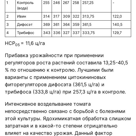
1
Контроль
255
246
267
258
257,25
-
(вода)
2
Ивин
314
317
309
322
313,75
122,0
3
Дифосэт
369
361
364
359
361,5
140,5
4
Трибифос
343
336
327
337
333,75
129,7
НСР
= 11,6 ц/га
05
Прибавка урожайности при применении
регуляторов роста растений составила 13,25-40,5
% по отношению к контролю. Лучшими были
варианты с применением цитокининовых
фиторегуляторов дифосэта (361,5 ц/га) и
трибифоса (333,8 ц/га) при 257,3 ц/га в контроле.
Интенсивное возделывание томата
непосредственно связано с борьбой с болезнями
этой культуры. Ядохимикатная обработка слишком
затратная и в какой-то степени отрицательно
влияет на качество урожая. Данный фактор