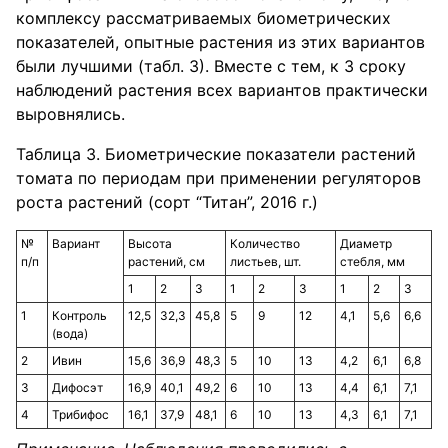
комплексу рассматриваемых биометрических
показателей, опытные растения из этих вариантов
были лучшими (табл. 3). Вместе с тем, к 3 сроку
наблюдений растения всех вариантов практически
выровнялись.
Таблица 3. Биометрические показатели растений
томата по периодам при применении регуляторов
роста растений (сорт “Титан”, 2016 г.)
№
Вариант
Высота
Количество
Диаметр
п/п
растений, см
листьев, шт.
стебля, мм
1
2
3
1
2
3
1
2
3
1
Контроль
12,5
32,3
45,8
5
9
12
4,1
5,6
6,6
(вода)
2
Ивин
15,6
36,9
48,3
5
10
13
4,2
6,1
6,8
3
Дифосэт
16,9
40,1
49,2
6
10
13
4,4
6,1
7,1
4
Трибифос
16,1
37,9
48,1
6
10
13
4,3
6,1
7,1