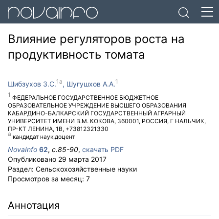
Влияние регуляторов роста на
продуктивность томата
Шибзухов З.С.
Шугушхов А.А.
ФЕДЕРАЛЬНОЕ ГОСУДАРСТВЕННОЕ БЮДЖЕТНОЕ
ОБРАЗОВАТЕЛЬНОЕ УЧРЕЖДЕНИЕ ВЫСШЕГО ОБРАЗОВАНИЯ
КАБАРДИНО-БАЛКАРСКИЙ ГОСУДАРСТВЕННЫЙ АГРАРНЫЙ
УНИВЕРСИТЕТ ИМЕНИ В.М. КОКОВА
,
360001
,
РОССИЯ
,
Г НАЛЬЧИК
,
ПР-КТ ЛЕНИНА, 1В
,
+73812321330
кандидат наук,доцент
NovaInfo
62
,
с.
85-90
,
скачать PDF
Опубликовано
29 марта 2017
Раздел:
Сельскохозяйственные науки
Просмотров за месяц:
7
Аннотация