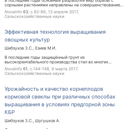
В последние годы основные разработки мер борьбы с
сорными растениями направлены на совершенствование
химического метода. Огромные материально-технические
NovaInfo
63
, с.82-86,
13 апреля 2017
,
затраты на приобретения новых гербицидов и их
Сельскохозяйственные науки
негативное влияние на экологическую ситуацию обостряют
проблему широкого применения химических методов
борьбы. Возникает необходимость научного обоснования и
Эффективная технология выращивания
разработки новых эффективных приемов и систем
регулирования сорного компонента полевых
овощных культур
агрофитоценозов. В связи с этим целью наших
исследований было изучение зависимости количества
Шибзухов З.С.
Езиев М.И.
сорняков от применяемых агротехнических приемов без
применения гербицидов.
В последние годы защищённый грунт из
высокорентабельного производства стал во многих
регионах России убыточным. Это связано с удорожанием
NovaInfo
61
, с.144-148,
9 марта 2017
,
строительства новых теплиц и повышением тарифов на
Сельскохозяйственные науки
энергоносители. В таких условиях большим резервом
повышения урожайности томата является применение,
внедрение новых и адаптированных к конкретным
Урожайность и качество корнеплодов
условиям производства технологий производства,
изучение и введение в производство новых
кормовой свеклы при различных способах
высокоурожайных сортов и гибридов. С этой целью нами
была проведена работа по подбору оптимального
выращивания в условиях предгорной зоны
субстрата при выращивании тепличного томата методом
КБР
гидропоники.
Шибзухов З.С.
Шугушхов А.