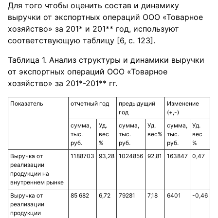
Для того чтобы оценить состав и динамику
выручки от экспортных операций ООО «Товарное
хозяйство» за 201* и 201** год, используют
соответствующую таблицу [6, с. 123].
Таблица 1. Анализ структуры и динамики выручки
от экспортных операций ООО «Товарное
хозяйство» за 201*-201** гг.
Показатель
отчетный год
предыдущий
Изменение
год
(+,-)
сумма,
Уд.
сумма,
Уд.
сумма,
Уд.
тыс.
вес
тыс.
вес%
тыс.
вес
руб.
%
руб.
руб.
%
Выручка от
1188703
93,28
1024856
92,81
163847
0,47
реализации
продукции на
внутреннем рынке
Выручка от
85 682
6,72
79281
7,18
6401
-0,46
реализации
продукции