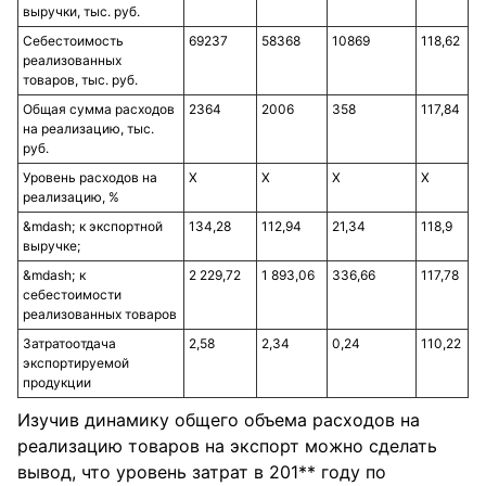
выручки, тыс. руб.
Себестоимость
69237
58368
10869
118,62
реализованных
товаров, тыс. руб.
Общая сумма расходов
2364
2006
358
117,84
на реализацию, тыс.
руб.
Уровень расходов на
Х
Х
Х
Х
реализацию, %
к экспортной
134,28
112,94
21,34
118,9
выручке;
к
2 229,72
1 893,06
336,66
117,78
себестоимости
реализованных товаров
Затратоотдача
2,58
2,34
0,24
110,22
экспортируемой
продукции
Изучив динамику общего объема расходов на
реализацию товаров на экспорт можно сделать
вывод, что уровень затрат в 201** году по