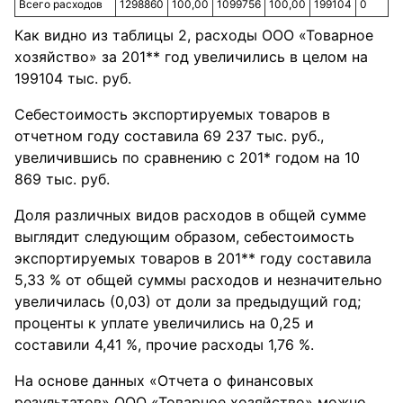
Всего расходов
1298860
100,00
1099756
100,00
199104
0
Как видно из таблицы 2, расходы ООО «Товарное
хозяйство» за 201** год увеличились в целом на
199104 тыс. руб.
Себестоимость экспортируемых товаров в
отчетном году составила 69 237 тыс. руб.,
увеличившись по сравнению с 201* годом на 10
869 тыс. руб.
Доля различных видов расходов в общей сумме
выглядит следующим образом, себестоимость
экспортируемых товаров в 201** году составила
5,33 % от общей суммы расходов и незначительно
увеличилась (0,03) от доли за предыдущий год;
проценты к уплате увеличились на 0,25 и
составили 4,41 %, прочие расходы 1,76 %.
На основе данных «Отчета о финансовых
результатов» ООО «Товарное хозяйство» можно