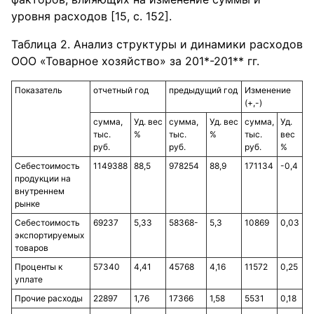
уровня расходов [15, с. 152].
Таблица 2. Анализ структуры и динамики расходов
ООО «Товарное хозяйство» за 201*-201** гг.
Показатель
отчетный год
предыдущий год
Изменение
(+,-)
сумма,
Уд. вес
сумма,
Уд. вес
сумма,
Уд.
тыс.
%
тыс.
%
тыс.
вес
руб.
руб.
руб.
%
Себестоимость
1149388
88,5
978254
88,9
171134
-0,4
продукции на
внутреннем
рынке
Себестоимость
69237
5,33
58368-
5,3
10869
0,03
экспортируемых
товаров
Проценты к
57340
4,41
45768
4,16
11572
0,25
уплате
Прочие расходы
22897
1,76
17366
1,58
5531
0,18