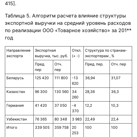
415].
Таблица 5. Алгоритм расчета влияние структуры
экспортной выручки на средний уровень расходов
по реализации ООО «Товарное хозяйство» за 201**
год
Направление
Экспортная
Откл.
Структура по странам-
экспорта
выручка, тыс. руб.
(+ -)
экспортерам , %
Пред.
Отч.
Пред. пер.
Отч. пер
пер
пер
Беларусь
125 420
111 800
-13
36,94
31,07
620
Казахстан
96 300
130 560
34
28,36
36,3
260
Германия
41 420
37 050
-4
12,2
10,3
370
Узбекистан
76 365
80 348
3 983
22,49
22,4
Итого
339 505
359 758
20
100
100
253