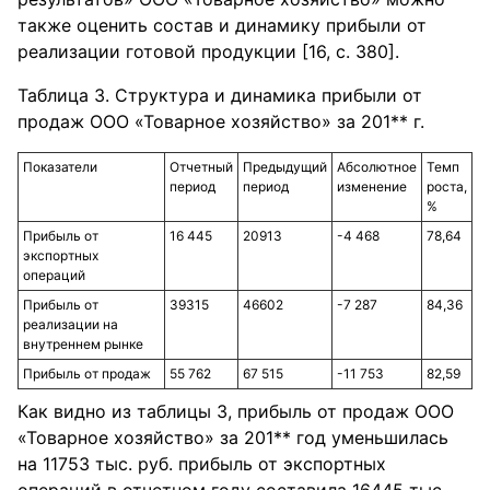
также оценить состав и динамику прибыли от
реализации готовой продукции [16, с. 380].
Таблица 3. Структура и динамика прибыли от
продаж ООО «Товарное хозяйство» за 201** г.
Показатели
Отчетный
Предыдущий
Абсолютное
Темп
период
период
изменение
роста,
%
Прибыль от
16 445
20913
-4 468
78,64
экспортных
операций
Прибыль от
39315
46602
-7 287
84,36
реализации на
внутреннем рынке
Прибыль от продаж
55 762
67 515
-11 753
82,59
Как видно из таблицы 3, прибыль от продаж ООО
«Товарное хозяйство» за 201** год уменьшилась
на 11753 тыс. руб. прибыль от экспортных