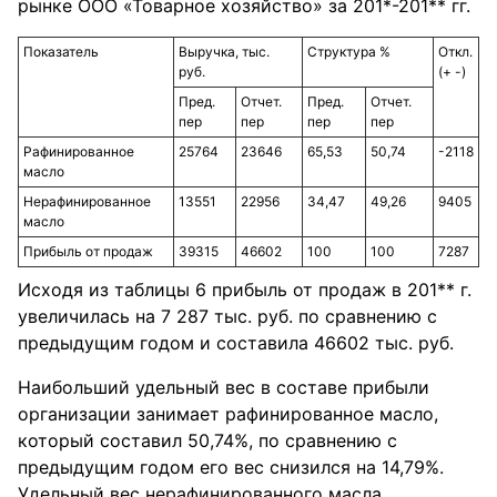
рынке ООО «Товарное хозяйство» за 201*-201** гг.
Показатель
Выручка, тыс.
Структура %
Откл.
руб.
(+ -)
Пред.
Отчет.
Пред.
Отчет.
пер
пер
пер
пер
Рафинированное
25764
23646
65,53
50,74
-2118
масло
Нерафинированное
13551
22956
34,47
49,26
9405
масло
Прибыль от продаж
39315
46602
100
100
7287
Исходя из таблицы 6 прибыль от продаж в 201** г.
увеличилась на 7 287 тыс. руб. по сравнению с
предыдущим годом и составила 46602 тыс. руб.
Наибольший удельный вес в составе прибыли
организации занимает рафинированное масло,
который составил 50,74%, по сравнению с
предыдущим годом его вес снизился на 14,79%.
Удельный вес нерафинированного масла