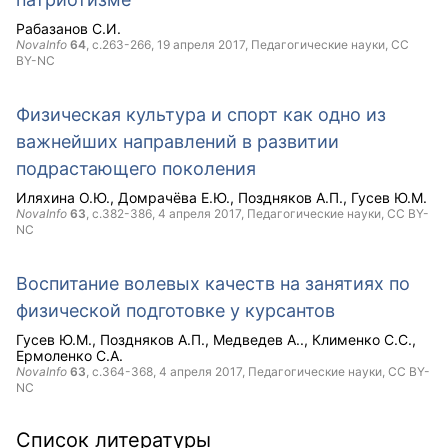
Рабазанов С.И.
NovaInfo
64
, с.263-266,
19 апреля 2017
, Педагогические науки,
CC
BY-NC
Физическая культура и спорт как одно из
важнейших направлений в развитии
подрастающего поколения
Иляхина О.Ю.
Домрачёва Е.Ю.
Поздняков А.П.
Гусев Ю.М.
NovaInfo
63
, с.382-386,
4 апреля 2017
, Педагогические науки,
CC BY-
NC
Воспитание волевых качеств на занятиях по
физической подготовке у курсантов
Гусев Ю.М.
Поздняков А.П.
Медведев А..
Клименко С.С.
Ермоленко С.А.
NovaInfo
63
, с.364-368,
4 апреля 2017
, Педагогические науки,
CC BY-
NC
Список литературы