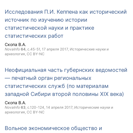
Исследования П.И. Кеппена как исторический
источник по изучению истории
статистической науки и практике
статистических работ
Скопа В.А.
NovaInfo
64
, с.45-51,
17 апреля 2017
, Исторические науки и
археология,
CC BY-NC
Неофициальная часть губернских ведомостей
— печатный орган региональных
статистических служб (по материалам
западной Сибири второй половины XIX века)
Скопа В.А.
NovaInfo
63
, с.120-124,
14 апреля 2017
, Исторические науки и
археология,
CC BY-NC
Вольное экономическое общество и