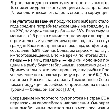
рост расходов на закупку импортного сырья и те
снижение уровня конкуренции из-за запрета им
технологическая отсталость страны и коррупция
Результатом введения продуктового эмбарго стало
года средние потребительские цены на говядину 
на 22%, замороженная рыба — на 38%. Ввоз сыра н
меньше в 1,9 раза в отличие от периода с января
стремительным увеличением производства на вну
граждан Ввоз иностранного шоколада, конфет и дру
составляет 5,8%. Сейчас большим спросом пользую
импортозамещении. В то же время по итогам 2015 
птицы — на 44%, говядины — на 37%, молочной про
цены на рыбу будут стабильными, возможно даже 
Примечательно, что рост производства рыбы в Росс
увеличение поставок заграницу в размере 6% (1,9 
питания в Россию стали страны Таможенного Союза
также продукция российского производства в полно
Турции — большой вопрос [13,14].
Сокращение импортного грузопотока из стран ЕС
перевозок на европейском направлении. Одновр
и автомобильным транспортом по мере реализаци