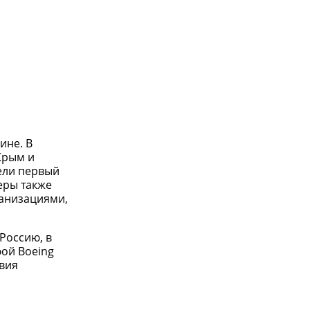
ине. В
Крым и
вели первый
еры также
ганизациями,
Россию, в
фой Boeing
твия