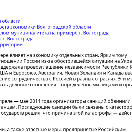
 области
оста экономики Волгоградской области
лом муниципалитета на примере г. Волгограда
г. Волгограда
ерритории
ере влияет на экономику отдельных стран. Ярким тому
тношении России из-за обострившейся ситуации на Укра
 поддержала провозглашение независимости Республики 
США и Евросоюз, Австралия, Новая Зеландия и Канада в
ние сотрудничества с Россией в разных отраслях. Эти м
вать деловые отношения с определенными лицами и ор
апреле — мае 2014 года организаторы санкций обвинили 
танцам. Последующие санкции были связаны с катастро
д государств решил, что причина этой катастрофы — дейс
ии, а также ответные меры, предпринятые Российским