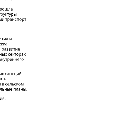
изошла
труктуры
ый транспорт
ития и
ржка
, развитие
ных секторах
внутреннего
ых санкций
ать
 в сельском
альные планы.
ия.