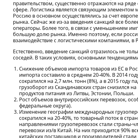
правительством, существенно отражаются на ряде 
сфере. Логистика является связующим элементом м
Россию в основном осуществлялись за счет европ
рынка. Сейчас же из-за введения санкций все бол
операторы. Более того, в связи с уменьшением им
большую долю рынка. Именно поэтому, если росси
взаимодействие с логистическими компаниями, в Р
Естественно, введение санкций отразилось не толь
соседей. В таких условиях, основными тенденциям
Снижение объемов импорта товаров из ЕС в Росс
импорта составило в среднем 20-40%. В 2014 г
сократился на 2,7 млн. тонн (8%), а в 2015 году
грузоборот из Скандинавских стран снизился н
продуктов питания из Литвы, Эстонии, Польши.
Рост объемов внутрироссийских перевозок, осо
федеральные округа).
Изменение географии международных грузоперев
сократился на 20-40%, то товарный поток в ст
направлениями грузоперевозок стали страны-чл
перевозки из/в Китай. На них приходится 90% вс
китайских поставщиков и производителей стали