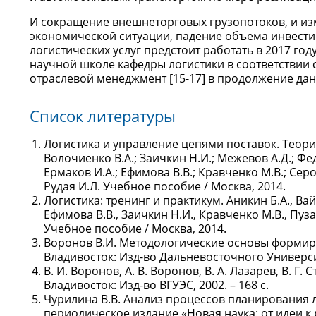
И сокращение внешнеторговых грузопотоков, и из
экономической ситуации, падение объема инвести
логистических услуг предстоит работать в 2017 го
научной школе кафедры логистики в соответствии
отраслевой менеджмент [15-17] в продолжение да
Список литературы
Логистика и управление цепями поставок. Теория 
Волочиенко В.А.; Заичкин Н.И.; Межевов А.Д.; Фед
Ермаков И.А.; Ефимова В.В.; Кравченко М.В.; Серо
Рудая И.Л. Учебное пособие / Москва, 2014.
Логистика: тренинг и практикум. Аникин Б.А., Вай
Ефимова В.В., Заичкин Н.И., Кравченко М.В., Пуза
Учебное пособие / Москва, 2014.
Воронов В.И. Методологические основы формиро
Владивосток: Изд-во Дальневосточного Университе
В. И. Воронов, А. В. Воронов, В. А. Лазарев, В. 
Владивосток: Изд-во ВГУЭС, 2002. – 168 с.
Чурилина В.В. Анализ процессов планирования 
периодическое издание «Новая наука: от идеи 