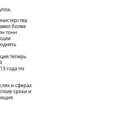
упок.
инистерства
тавил более
лн тонн
укции
поднять
ация теперь
й
13 года по
слях и сферах
откие сроки и
ующие