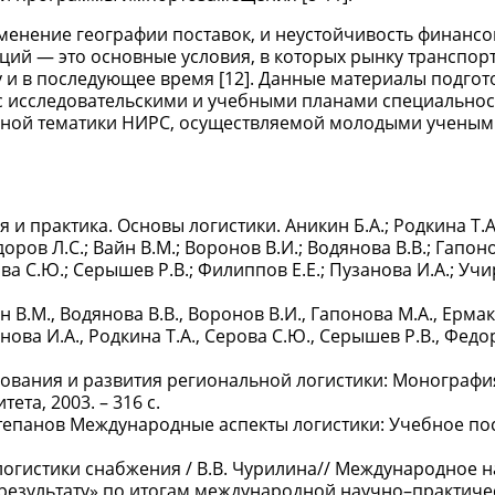
менение географии поставок, и неустойчивость финансо
ций — это основные условия, в которых рынку транспор
ду и в последующее время [12]. Данные материалы подго
 с исследовательскими и учебными планами специальнос
нной тематики НИРС, осуществляемой молодыми учеными 
и практика. Основы логистики. Аникин Б.А.; Родкина Т.А
оров Л.С.; Вайн В.М.; Воронов В.И.; Водянова В.В.; Гапоно
ва С.Ю.; Серышев Р.В.; Филиппов Е.Е.; Пузанова И.А.; Уч
н В.М., Водянова В.В., Воронов В.И., Гапонова М.А., Ермак
нова И.А., Родкина Т.А., Серова С.Ю., Серышев Р.В., Федо
вания и развития региональной логистики: Монография
та, 2003. – 316 с.
Г. Степанов Международные аспекты логистики: Учебное по
логистики снабжения / В.В. Чурилина// Международное 
к результату» по итогам международной научно–практиче