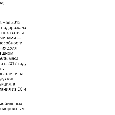
ва;
в мае 2015
а подорожала
е показатели
ричинами —
пособности
 их доля
спешном
66%, мяса
о в 2017 году
ты.
ватает и на
одуктов
кция, а
ания из ЕС и
омобильных
знодорожным