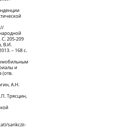
енденции
ктической
//
народной
 С. 205-209
, В.И.
13. – 168 с.
втомобильным
ериалы и
 (отв.
гин, А.Н.
.П. Трясцин,
ской
ti/sankczii-