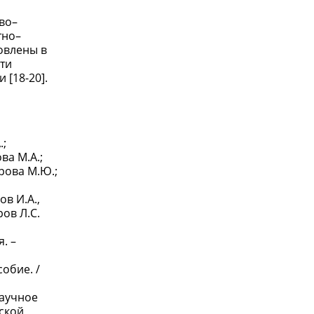
во–
тно–
товлены в
ти
[18-20].
.;
ва М.А.;
ирова М.Ю.;
ов И.А.,
ров Л.С.
. –
собие. /
научное
ской