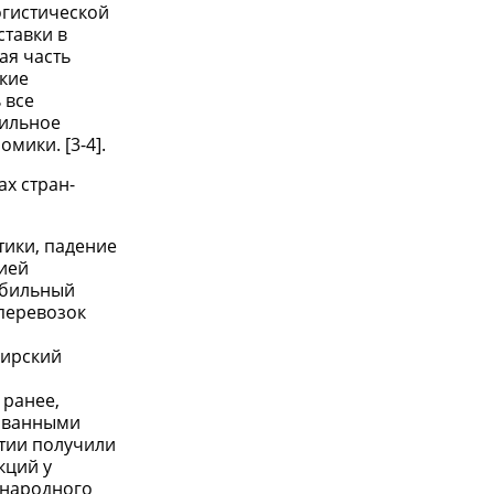
огистической
ставки в
ая часть
ские
 все
вильное
мики. [3-4].
ах стран-
тики, падение
сией
мобильный
 перевозок
бирский
 ранее,
бованными
итии получили
кций у
 народного