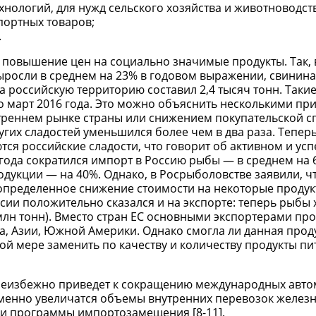
хнологий, для нужд сельского хозяйства и животноводст
портных товаров;
.
 повышение цен на социально значимые продукты. Так, 
выросли в среднем на 23% в годовом выражении, свинин
а российскую территорию составил 2,4 тысяч тонн. Таки
 по март 2016 года. Это можно объяснить несколькими п
треннем рынке страны или снижением покупательской с
гих сладостей уменьшился более чем в два раза. Теперь
тся российские сладости, что говорит об активном и у
года сократился импорт в Россию рыбы — в среднем на 
дукции — на 40%. Однако, в Росрыболовстве заявили, чт
определенное снижение стоимости на некоторые продук
ии положительно сказался и на экспорте: теперь рыбы х
млн тонн). Вместо стран ЕС основными экспортерами пр
, Азии, Южной Америки. Однако смогла ли данная проду
й мере заменить по качеству и количеству продукты пит
 неизбежно приведет к сокращению международных авт
еменно увеличатся объемы внутренних перевозок желе
и программы импортозамещения [8-11].