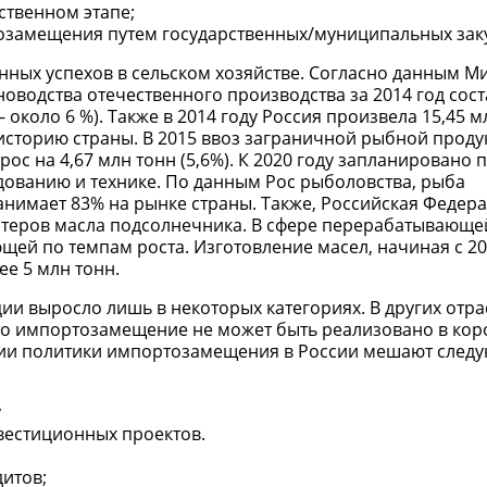
твенном этапе;
озамещения путем государственных/муниципальных зак
нных успехов в сельском хозяйстве. Согласно данным М
новодства отечественного производства за 2014 год сос
— около 6 %). Также в 2014 году Россия произвела 15,45 м
историю страны. В 2015 ввоз заграничной рыбной прод
ырос на 4,67 млн тонн (5,6%). К 2020 году запланировано 
дованию и технике. По данным Рос рыболовства, рыба
нимает 83% на рынке страны. Также, Российская Федер
ртеров масла подсолнечника. В сфере перерабатывающе
й по темпам роста. Изготовление масел, начиная с 20
ее 5 млн тонн.
и выросло лишь в некоторых категориях. В других отра
то импортозамещение не может быть реализовано в кор
ции политики импортозамещения в России мешают след
у
вестиционных проектов.
итов;