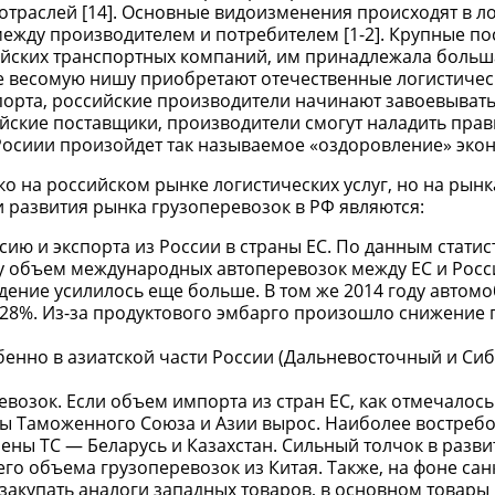
отраслей [14]. Основные видоизменения происходят в л
ежду производителем и потребителем [1-2]. Крупные по
ейских транспортных компаний, им принадлежала больш
ее весомую нишу приобретают отечественные логистиче
порта, российские производители начинают завоевывать
йские поставщики, производители смогут наладить пра
осиии произойдет так называемое «оздоровление» эконо
ко на российском рынке логистических услуг, но на рынк
и развития рынка грузоперевозок в РФ являются:
ию и экспорта из России в страны ЕС. По данным статис
оду объем международных автоперевозок между ЕС и Рос
 падение усилилось еще больше. В том же 2014 году авто
а 28%. Из-за продуктового эмбарго произошло снижение
бенно в азиатской части России (Дальневосточный и Си
озок. Если объем импорта из стран ЕС, как отмечалось
раны Таможенного Союза и Азии вырос. Наиболее востре
ены ТС — Беларусь и Казахстан. Сильный толчок в разв
его объема грузоперевозок из Китая. Также, на фоне сан
 закупать аналоги западных товаров, в основном товары