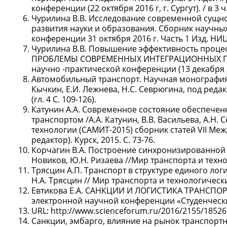
конференции (22 октября 2016 г, г. Сургут). / в 3 ч
Чурилина В.В. Исследование современной сущно
развития науки и образования. Сборник научны
конференции 31 октября 2016 г. Часть 1 Изд. НИЦ 
Чурилина В.В. Повышение эффективность процесс
ПРОБЛЕМЫ СОВРЕМЕННЫХ ИНТЕГРАЦИОННЫХ ПРО
научно -практической конференции (13 декабря 201
Автомобильный транспорт. Научная монография / Р
Кычкин, Е.И. Лежнева, Н.С. Севрюгина, под редак
(гл. 4 С. 109-126).
Катунин А.А. Современное состояние обеспече
транспортом /А.А. Катунин, В.В. Васильева, А.Н
технологии (САМИТ-2015) сборник статей VII Меж
редактор). Курск, 2015. С. 73-76.
Корчагин В.А. Построение синхронизированной и
Новиков, Ю.Н. Ризаева //Мир транспорта и технол
Трясцин А.П. Транспорт в структуре единого лог
Н.А. Трясцин // Мир транспорта и технологических
Евтикова Е.А. САНКЦИИ И ЛОГИСТИКА ТРАНСПОРТ
электронной научной конференции «Студенчес
URL: http://www.scienceforum.ru/2016/2155/18526
Санкции, эмбарго, влияние на рынок транспортной 