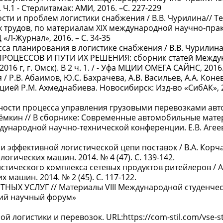
. Ч.1 - Стерлитамак: АМИ, 2016. –С. 227-229
сти и проблем логистики снабжения / В.В. Чурилина// Т
х трудов, по материалам XIX международной научно-пра
«Л-Журнал», 2016. – С. 34-35
а планирования в логистике снабжения / В.В. Чурилина
ЦЕССОВ И ПУТИ ИХ РЕШЕНИЯ: сборник статей Между
6 г, г. Омск). В 2 ч. 1. / - Уфа МЦИИ ОМЕГА САЙНС, 2016.
.В. Абаимов, Ю.С. Бахрачева, А.В. Васильев, А.А. Конев
цией Р.М. Ахмеднабиева. Новосибирск: Изд-во «СибАК», 20
нности процесса управления грузовыми перевозками а
. Сёмкин // В сборнике: Современные автомобильные мат
дународной научно-технической конференции. Е.В. Агеев
 эффективной логистической цепи поставок / В.А. Корча
огических машин. 2014. № 4 (47). С. 139-142.
истического комплекса сетевых продуктов ритейлеров / А
 машин. 2014. № 2 (45). С. 117-122.
НЫХ УСЛУГ // Материалы VIII Международной студенче
кий научный форум»
логистики и перевозок. URL:https://com-stil.com/vse-sta