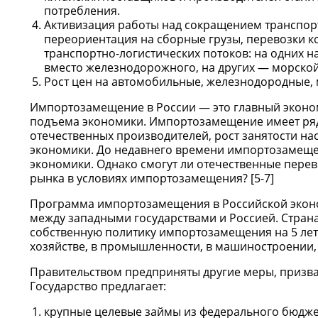
потребления.
Активизация работы над сокращением транспорт
переориентация на сборные грузы, перевозки ко
транспортно-логистических потоков: на одних 
вместо железнодорожного, на других — морской
Рост цен на автомобильные, железнодородные, 
Импортозамещение в России — это главный эконом
подъема экономики. Импортозамещение имеет ряд
отечественных производителей, рост занятости на
экономики. До недавнего времени импортозамеще
экономики. Однако смогут ли отечественные пере
рынка в условиях импортозамещения? [5-7]
Программа импортозамещения в Российской эконо
между западными государствами и Россией. Стран
собственную политику импортозамещения на 5 лет,
хозяйстве, в промышленности, в машиностроении, 
Правительством предприняты другие меры, призв
Государство предлагает:
крупные целевые займы из федерального бюдже