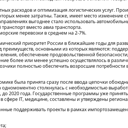
ных расходов и оптимизация логистических услуг. Про
торых менее затратны. Также, имеет место изменение с
направлениях выгоднее стало использовать автомобильн
 транспорт вместо авиа транспорта.
морские перевозки в среднем на 2-7%.
ический приоритет России в ближайшие годы для разв
 преимуществ, основными из которых являются: подде
селения, обеспечение продовольственной безопасности
ние более или менее успешно осуществлялось в различ
возчики полностью обеспечить возросшие потребности 
мике была принята сразу после ввода цепочки обоюдн
а одномоментно столкнулась с необходимостью выработ
 до 2020 года. Государственные программы уже приняты
в сфере IT, медицине, составлены и утверждены регион
анные поддерживать проекты в рамках импортозамещен
та;