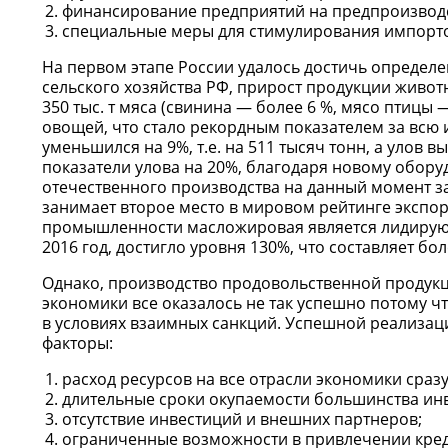
финансирование предприятий на предпроизводс
специальные меры для стимулирования импорт
На первом этапе России удалось достичь определе
сельского хозяйства РФ, прирост продукции живот
350 тыс. т мяса (свинина — более 6 %, мясо птицы 
овощей, что стало рекордным показателем за всю 
уменьшился на 9%, т.е. на 511 тысяч тонн, а улов в
показатели улова на 20%, благодаря новому обору
отечественного производства на данный момент за
занимает второе место в мировом рейтинге экспо
промышленности масложировая является лидирующе
2016 год, достигло уровня 130%, что составляет бол
Однако, производство продовольственной продукци
экономики все оказалось не так успешно потому ч
в условиях взаимных санкций. Успешной реализа
факторы:
расход ресурсов на все отрасли экономики сраз
длительные сроки окупаемости большинства ин
отсутствие инвестиций и внешних партнеров;
ограниченные возможности в привлечении кред