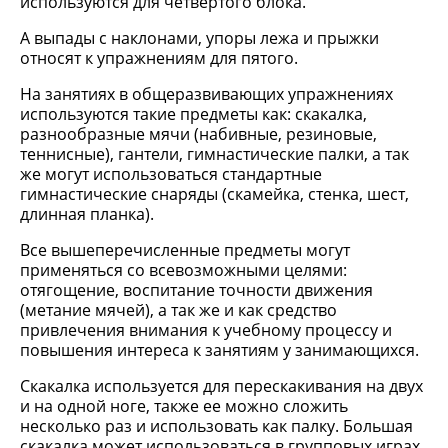
используются для четвертого блока.
А выпады с наклонами, упоры лежа и прыжки
относят к упражнениям для пятого.
На занятиях в общеразвивающих упражнениях
используются такие предметы как: скакалка,
разнообразные мячи (набивные, резиновые,
теннисные), гантели, гимнастические палки, а так
же могут использоваться стандартные
гимнастические снаряды (скамейка, стенка, шест,
длинная планка).
Все вышеперечисленные предметы могут
применяться со всевозможными целями:
отягощение, воспитание точности движения
(метание мячей), а так же и как средство
привлечения внимания к учебному процессу и
повышения интереса к занятиям у занимающихся.
Скакалка используется для перескакивания на двух
и на одной ноге, также ее можно сложить
несколько раз и использовать как палку. Большая
скакалка может использоваться в групповых играх