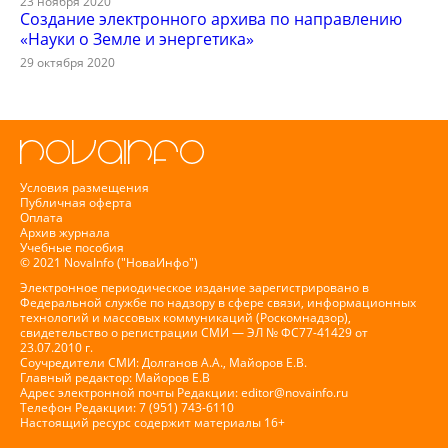
23 ноября 2020
Создание электронного архива по направлению
«Науки о Земле и энергетика»
29 октября 2020
Условия размещения
Публичная оферта
Оплата
Архив журнала
Учебные пособия
© 2021 NovaInfo ("НоваИнфо")
Электронное периодическое издание зарегистрировано в
Федеральной службе по надзору в сфере связи, информационных
технологий и массовых коммуникаций (Роскомнадзор),
свидетельство о регистрации СМИ — ЭЛ № ФС77-41429 от
23.07.2010 г.
Соучредители СМИ: Долганов А.А., Майоров Е.В.
Главный редактор: Майоров Е.В
Адрес электронной почты Редакции:
editor@novainfo.ru
Телефон Редакции: 7 (951) 743-6110
Настоящий ресурс содержит материалы 16+