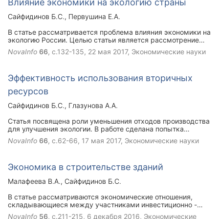
Влияние экономики на экологию страны
Сайфидинов Б.С.
Первушина Е.А.
В статье рассматривается проблема влияния экономики на
экологию России. Целью статьи является рассмотрение
воздействия промышленных сфер на окружающую среду.
NovaInfo
66
, с.132-135,
22 мая 2017
, Экономические науки
Так же в статье приведены аналитические данные по
объему отходов производства и потребления в стране за
2016 год.
Эффективность использования вторичных
ресурсов
Сайфидинов Б.С.
Глазунова А.А.
Статья посвящена роли уменьшения отходов производства
для улучшения экологии. В работе сделана попытка
рассмотрения эффективного использования вторичные
NovaInfo
66
, с.62-66,
17 мая 2017
, Экономические науки
ресурсы разных отраслей.
Экономика в строительстве зданий
Малафеева В.А.
Сайфидинов Б.С.
В статье рассматриваются экономические отношения,
складывающиеся между участниками инвестиционно -
строительной деятельности. К таким участникам относят
NovaInfo
56
, с.211-215,
6 декабря 2016
, Экономические