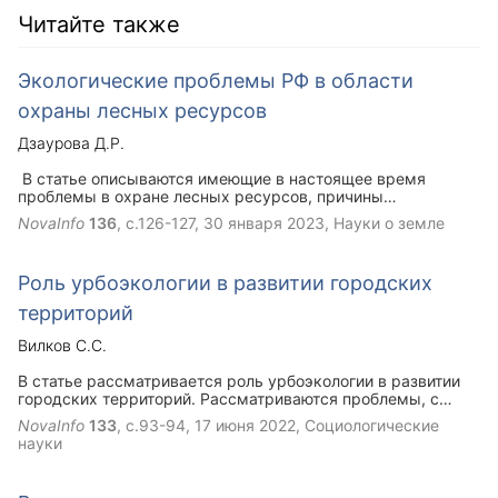
Читайте также
Экологические проблемы РФ в области
охраны лесных ресурсов
Дзаурова Д.Р.
В статье описываются имеющие в настоящее время
проблемы в охране лесных ресурсов, причины
возникновения данных проблема, способы борьбы, а
NovaInfo
136
, с.126-127,
30 января 2023
, Науки о земле
также действия предпринимаемые в настоящий момент.
Роль урбоэкологии в развитии городских
территорий
Вилков С.С.
В статье рассматривается роль урбоэкологии в развитии
городских территорий. Рассматриваются проблемы, с
которыми сталкиваются жители крупных городов,
NovaInfo
133
, с.93-94,
17 июня 2022
, Социологические
описываются меры, которые снизили бы вредное
науки
воздействие на население