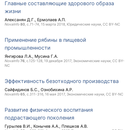
Главные составляющие здорового образа
жизни
Алексанян Д.Г.
Ермолаев А.П.
NovaInfo
80
, с.71-74,
15 марта 2018
, Юридические науки,
CC BY-NC
Применение рябины в пищевой
промышленности
Янгирова Л.А.
Мусина Г.А.
NovaInfo
76
, с.125-128,
19 декабря 2017
, Экономические науки,
CC BY-
NC
Эффективность безотходного производства
Сайфидинов Б.С.
Ознобихина А.Р.
NovaInfo
65
, с.311-316,
16 мая 2017
, Экономические науки,
CC BY-NC
Развитие физического воспитания
подрастающего поколения
Гурылев В.И.
Конычев А.А.
Плешков А.В.