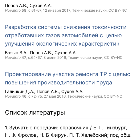
Попов А.В.
Сухов А.А.
NovaInfo
58
, с.61-67,
12 января 2017
, Технические науки,
CC BY-NC
Разработка системы снижения токсичности
отработавших газов автомобилей с целью
улучшения экологических характеристик
Базык В.А.
Попов А.В.
Сухов А.А.
NovaInfo
47
, с.64-67,
3 июня 2016
, Технические науки,
CC BY-NC
Проектирование участка ремонта ТР с целью
повышения производительности труда
Галичкин Д.А.
Попов А.В.
Сухов А.А.
NovaInfo
46
, с.72-75,
27 мая 2016
, Технические науки,
CC BY-NC
Список литературы
Зубчатые передачи: справочник / Е. Г. Гинзбург,
Н. Ф. Фролов, Н. Б Фирун. П. Т. Халебский; под обш.