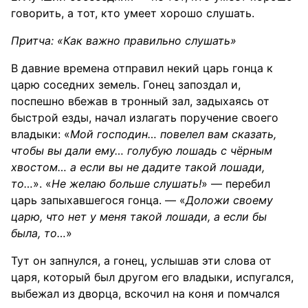
говорить, а тот, кто умеет хорошо слушать.
Притча: «Как важно правильно слушать»
В давние времена отправил некий царь гонца к
царю соседних земель. Гонец запоздал и,
поспешно вбежав в тронный зал, задыхаясь от
быстрой езды, начал излагать поручение своего
владыки: «
Мой господин… повелел вам сказать,
чтобы вы дали ему… голубую лошадь с чёрным
хвостом… а если вы не дадите такой лошади,
то…
». «
Не желаю больше слушать!
» — перебил
царь запыхавшегося гонца. — «
Доложи своему
царю, что нет у меня такой лошади, а если бы
была, то…
»
Тут он запнулся, а гонец, услышав эти слова от
царя, который был другом его владыки, испугался,
выбежал из дворца, вскочил на коня и помчался