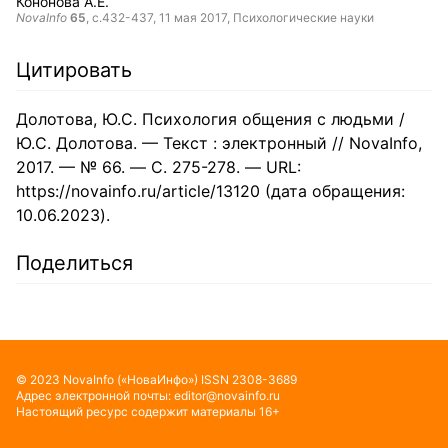
Кононова А.Е.
NovaInfo
65
, с.432-437,
11 мая 2017
, Психологические науки
Цитировать
Долотова, Ю.С. Психология общения с людьми /
Ю.С. Долотова. — Текст : электронный // NovaInfo,
2017. — № 66. — С. 275-278. — URL:
https://novainfo.ru/article/13120 (дата обращения:
10.06.2023).
Поделиться
©
2023
NovaInfo
(«НоваИнфо»)
ISSN
2308-3689
Адрес электронной почты:
editor@novainfo.ru
Настоящий ресурс содержит материалы 16+