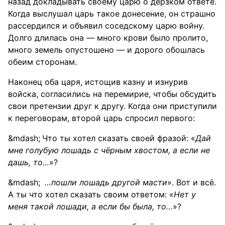
назад докладывать своему царю о дерзком ответе.
Когда выслушал царь такое донесение, он страшно
рассердился и объявил соседскому царю войну.
Долго длилась она — много крови было пролито,
много земель опустошено — и дорого обошлась
обеим сторонам.
Наконец оба царя, истощив казну и изнурив
войска, согласились на перемирие, чтобы обсудить
свои претензии друг к другу. Когда они приступили
к переговорам, второй царь спросил первого:
Что ты хотел сказать своей фразой: «
Дай
мне голубую лошадь с чёрным хвостом, а если не
дашь, то…
»?
…пошли лошадь другой масти
». Вот и всё.
А ты что хотел сказать своим ответом: «
Нет у
меня такой лошади, а если бы была, то…
»?