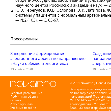
сердечно-сосудистых заболеваний в условиях фи
научного центра Российской академии наук. — 20
Ю.Э. Терегулов, Ю.В. Ослопова, З. К. Латипова
системы у пациентов с нормальным артериальн
— №2 (103). — С. 63-67.
Пресс-релизы
Завершение формирования
Создание
электронного архива по направлению
направле
«Науки о Земле и энергетика»
энергети
23 ноября 2020
29 октября 
© 2021 NovaInfo ("НоваИнфо
Электронное периодическо
Условия размещения
по надзору в сфере связи,
Публичная оферта
коммуникаций (Роскомнадз
Оплата
ФС77-41429 от 23.07.2010 г.
Архив журнала
Соучредители СМИ: Долганов
Учебные пособия
Главный редактор: Майоров