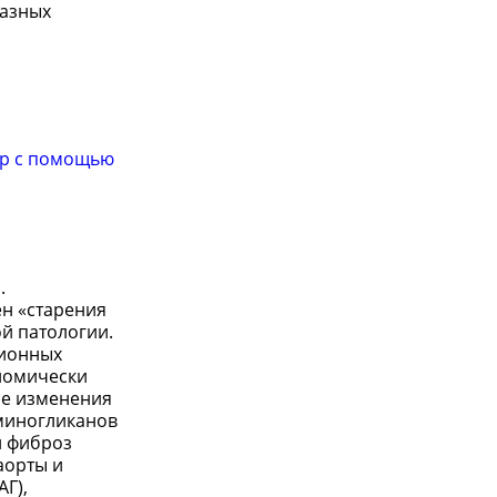
разных
нур с помощью
.
ен «старения
й патологии.
ционных
номически
ые изменения
аминогликанов
и фиброз
аорты и
Г),