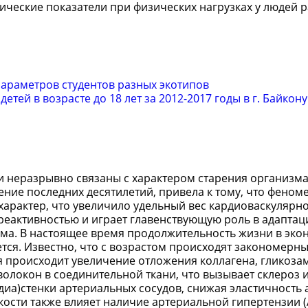
ические показатели при физических нагрузках у людей 
араметров студентов разных экотипов
тей в возрасте до 18 лет за 2012-2017 годы в г. Байко
и неразрывно связаны с характером старения организма
ние последних десятилетий, привела к тому, что феном
арактер, что увеличило удельный вес кардиоваскулярно
 реактивностью и играет главенствующую роль в адапта
ма. В настоящее время продолжительность жизни в эко
ется. Известно, что с возрастом происходят закономерн
ия происходит увеличение отложения коллагена, гликоз
волокон в соединительной ткани, что вызывает склероз 
иа)стенки артериальных сосудов, снижая эластичность 
ости также влияет наличие артериальной гипертензии (А