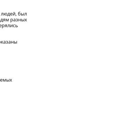
 людей, был
юдям разных
мерялись
показаны
уемых