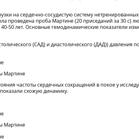
грузки на сердечно-сосудистую систему нетренированных
ла проведена проба Мартине (20 приседаний за 30 с) л
лет и 40-50 лет. Основные гемодинамические показатели из
столического (САД) и диастолического (ДАД)) давления 
бы Мартине
тояния частоты сердечных сокращений в покое у исслед
ы показали схожую динамику.
бы Мартине