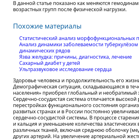
В данной статье показано как меняются гемодинам
возрастных групп после физической нагрузки.
Похожие материалы
Статистический анализ морфофункциональных п
Анализ динамики заболеваемости туберкулёзом де
динамических рядов
Язва желудка: причины, диагностика, лечение
Сахарный диабет у детей
Ультразвуковое исследование сердца
Здоровье человека и продолжительность его жизн
Демографическая ситуация, складывающаяся в тече
населения» приобрел глобальный и необратимый х
Сердечно-сосудистая система отличается высокой
перестройках функционального состояния организ
развитых странах и в России постоянно увеличива
сердечно-сосудистой системы. В процессе старен
и кальция и уменьшение количества эластических 
различных тканей, включая среднюю оболочку (мед
других артерий. На увеличение артериальной жестк