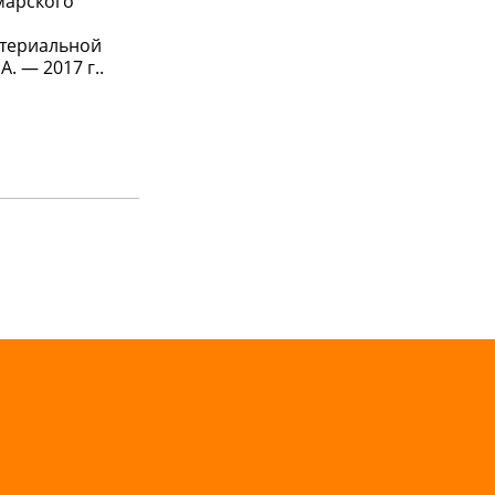
марского
ртериальной
 — 2017 г..