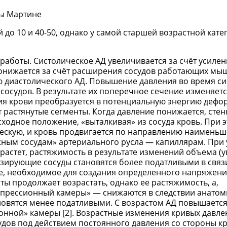
бы Мартине
до 10 и 40-50, однако у самой старшей возрастной кате
работы. Систолическое АД увеличивается за счёт усилен
онижается за счёт расширения сосудов работающих мыш
 диастолического АД. Повышение давления во время с
сосудов. В результате их поперечное сечение изменяетс
ия крови преобразуется в потенциальную энергию дефо
растянутые сегменты. Когда давление понижается, стен
сходное положение, «выталкивая» из сосуда кровь. При 
ческую, и кровь продвигается по направлению наименьш
ажным сосудам» артериального русла — капиллярам. При
растет, растяжимость в результате изменений объема (
изирующие сосуды становятся более податливыми в связи
, необходимое для создания определенного напряжения
ты продолжает возрастать, однако ее растяжимость, а,
мпрессионный камеры» — снижаются в следствии анатом
овятся менее податливыми. С возрастом АД повышается,
нной» камеры [2]. Возрастные изменения кривых давле
дов под действием постоянного давления со стороны кр