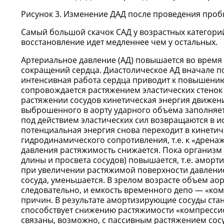
Рисунок 3. Изменение ДАД после проведения про
Самый большой скачок САД у возрастных категорий 
восстановление идет медленнее чем у остальных.
Артериальное давление (АД) повышается во время 
сокращений сердца. Диастолическое АД вначале п
интенсивная работа сердца приводит к повышению
сопровождается растяжением эластических стенок 
растяжении сосудов кинетическая энергия движен
выброшенного в аорту ударного объема заполняет 
под действием эластических сил возвращаются в и
потенциальная энергия снова переходит в кинети
гидродинамического сопротивления, т.е. к «дрен
давления растяжимость снижается. Пока организм 
длины и просвета сосудов) повышается, т.е. аморт
при увеличении растяжимой поверхности давление
сосуда, уменьшается. В зрелом возрасте объем аор
следовательно, и емкость временного депо — «ко
причин. В результате амортизирующие сосуды стан
способствует снижению растяжимости «компрессио
связаны, возможно, с пассивным растяжением сосу