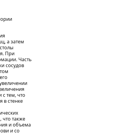
гории
ия
ц, а затем
истолы
я. При
рмации. Часть
ки сосудов
этом
его
 увеличении
увеличения
 с тем, что
 в стенке
ических
 что также
ния и объема
ови и со