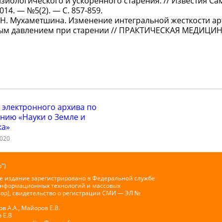
зиологического и ускоренного старения. // Известия Са
14. — №5(2). — С. 857-859.
, Ф.Н. Мухаметшина. Изменение интегральной жесткости а
ым давлением при старении // ПРАКТИЧЕСКАЯ МЕДИЦИНА.
 электронного архива по
нию «Науки о Земле и
ка»
2020
")
е издание зарегистрировано в Федеральной службе
 информационных технологий и массовых
ор), свидетельство о регистрации СМИ — ЭЛ №
 А.А., Майоров Е.В.
 Е.В