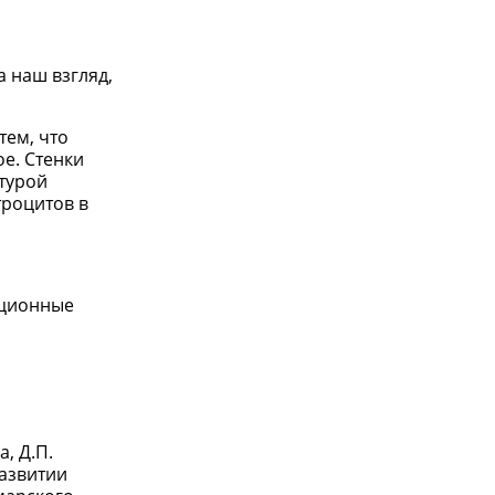
а наш взгляд,
тем, что
е. Стенки
турой
троцитов в
ационные
а, Д.П.
развитии