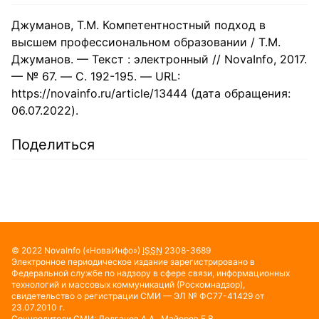
Джуманов, Т.М. Компетентностный подход в
высшем профессиональном образовании / Т.М.
Джуманов. — Текст : электронный // NovaInfo, 2017.
— № 67. — С. 192-195. — URL:
https://novainfo.ru/article/13444 (дата обращения:
06.07.2022).
Поделиться
© 2022
NovaInfo
(«НоваИнфо»)
ISSN
2308-3689
Электронное периодическое издание зарегистрировано в
Федеральной службе по надзору в сфере связи, информационных
технологий и массовых коммуникаций (Роскомнадзор),
свидетельство о регистрации СМИ — ЭЛ № ФС77-41429 от
23.07.2010 г.
Соучредители СМИ: Долганов А.А., Майоров Е.В.