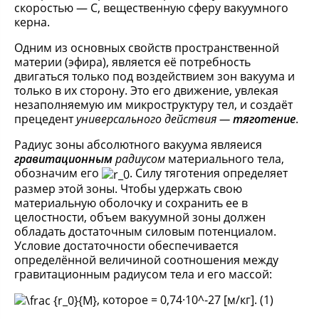
скоростью — С, вещественную сферу вакуумного
керна.
Одним из основных свойств пространственной
материи (эфира), является её потребность
двигаться только под воздействием зон вакуума и
только в их сторону. Это его движение, увлекая
незаполняемую им микроструктуру тел, и создаёт
прецедент
универсального
действия —
тяготение
.
Радиус зоны абсолютного вакуума являеися
гравитационным
радиусом
материального тела,
обозначим его
. Силу тяготения определяет
размер этой зоны. Чтобы удержать свою
материальную оболочку и сохранить ее в
целостности, объем вакуумной зоны должен
обладать достаточным силовым потенциалом.
Условие достаточности обеспечивается
определённой величиной соотношения между
гравитационным радиусом тела и его массой:
, которое = 0,74·10^-27 [м/кг]. (1)