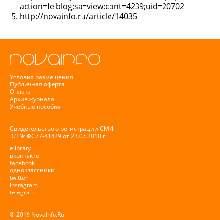
action=felblog;sa=view;cont=4239;uid=20702
http://novainfo.ru/article/14035
Условия размещения
Публичная оферта
Оплата
Архив журнала
Учебные пособия
Свидетельство о регистрации СМИ
ЭЛ № ФС77-41429 от 23.07.2010 г.
elibrary
вконтакте
facebook
одноклассники
twitter
instagram
telegram
© 2019 NovaInfo.Ru