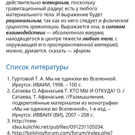
действительно
всемирным,
поскольку
гравитационный радиус есть у любого
материального тела. И выражение будет
рациональным
,
так как из него следует и
физическая
сущность гравитации
. Выражается она, в
силовом
взаимодействии
—
абсолютного вакуума,
находящегося в центре тяжести
любого тела
, с
окружающей его
пространственной материей,
можно, думается, сказать —
эфиром.
Список литературы
Гуртовой Т. А. Мы не одиноки во Вселенной.
Иркутск: ИВАИИ, 1998. – 100 с.
Сатаева О, Афанасьев Т. КТО МЫ И ОТКУДА? О. /
Сатаева, Т. Афанасьев. //Размышления,
подкреплённые материалом из монографии
«Мы не одиноки во Вселенной», 1-е изд. –
Иркутск: ИВВАИУ (ВИ), 2007 – 208 с.
http://new-
idea.kulichki.net/pubfiles/091231105034.
http://bolshoyforum.com/forum/index.php?