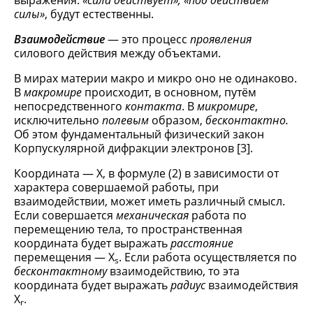
выражения:
«сила действует», «под действием
силы»
, будут естественны.
Взаимодействие
— это процесс
проявления
силового действия между объектами.
В мирах материи макро и микро оно не одинаково.
В
макромире
происходит, в основном, путём
непосредственного
контакта
. В
микромире
,
исключительно
полевым
образом,
бесконтактно.
Об этом фундаментальный физический закон
Корпускулярной дифракции электронов [3].
Координата — Х, в формуле (2) в зависимости от
характера совершаемой работы, при
взаимодействии, может иметь различный смысл.
Если совершается
механическая
работа по
перемещению тела, то пространственная
координата будет выражать
расстояние
перемещения — Х
. Если работа осуществляется по
s
бесконтактному
взаимодействию, то эта
координата будет выражать
радиус
взаимодействия
Х
.
r