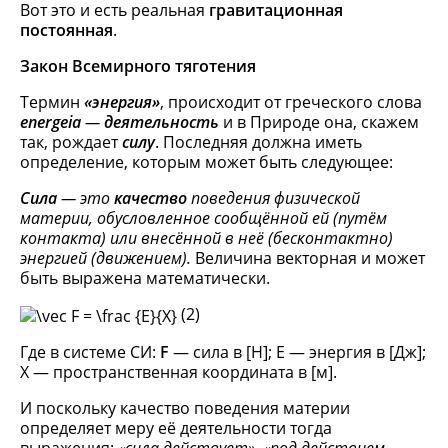
Вот это и есть реальная
гравитационная
постоянная
.
Закон Всемирного тяготения
Термин
«энергия»
, происходит от греческого слова
energeia
—
деятельность
и в Природе она, скажем
так, рождает
силу
. Последняя должна иметь
определение, которым может быть следующее:
Сила
— это
качество
поведения физической
материи, обусловленное сообщённой ей (путём
контакта) или внесённой в неё (бесконтактно)
энергией (движением).
Величина векторная и может
быть выражена математически.
(2)
Где в системе СИ:
F
— сила в [Н]; E — энергия в [Дж];
Х — пространственная координата в [м].
И поскольку качество поведения материи
определяет меру её деятельности тогда