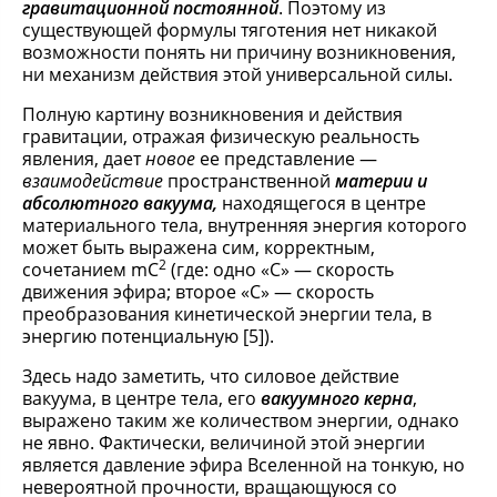
гравитационной постоянной
. Поэтому из
существующей формулы тяготения нет никакой
возможности понять ни причину возникновения,
ни механизм действия этой универсальной силы.
Полную картину возникновения и действия
гравитации, отражая физическую реальность
явления, дает
новое
ее представление —
взаимодействие
пространственной
материи и
абсолютного вакуума,
находящегося в центре
материального тела, внутренняя энергия которого
может быть выражена сим, корректным,
2
сочетанием mC
(где: одно «С» — скорость
движения эфира; второе «С» — скорость
преобразования кинетической энергии тела, в
энергию потенциальную [5]).
Здесь надо заметить, что силовое действие
вакуума, в центре тела, его
вакуумного керна
,
выражено таким же количеством энергии, однако
не явно. Фактически, величиной этой энергии
является давление эфира Вселенной на тонкую, но
невероятной прочности, вращающуюся со