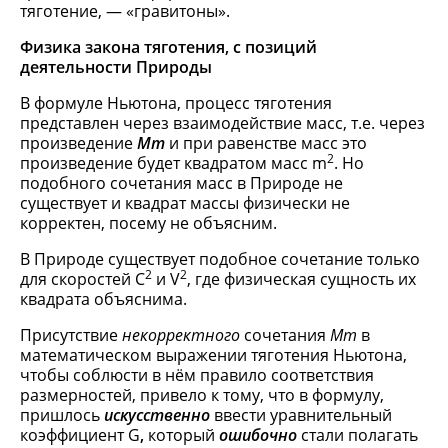
тяготение, — «гравитоны».
Физика закона тяготения, с позиций
деятельности Природы
В формуле Ньютона, процесс тяготения
представлен через взаимодействие масс, т.е. через
произведение
Mm
и при равенстве масс это
2
произведение будет квадратом масс m
. Но
подобного сочетания масс в Природе не
существует и квадрат массы физически не
корректен, посему не объясним.
В Природе существует подобное сочетание только
2
2
для скоростей C
и V
, где физическая сущность их
квадрата объяснима.
Присутствие
некорректного
сочетания
Mm
в
математическом выражении тяготения Ньютона,
чтобы соблюсти в нём правило соответствия
размерностей, привело к тому, что в формулу,
пришлось
искусственно
ввести уравнительный
коэффициент G
,
который
ошибочно
стали полагать